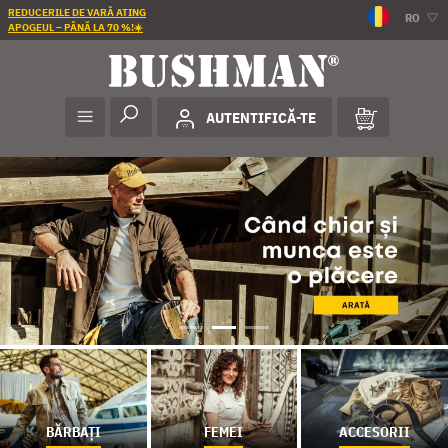
REDUCERILE DE VARĂ ATING
RO
APOGEUL – PÂNĂ LA 70 %!☀️
AUTENTIFICĂ-TE
BĂRBAȚI
FEMEI
ACCESORII