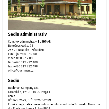
Sediu administrativ
Complex administrativ BUSHMAN
Benešovská č.p. 75
257 22 Nespeky - Městečko
Luni - joi 7:30 – 17:00
Vineri 8:00 – 12:00
tel.: +420 317 712 400
fax: +420 317 712 499
office@bushman.cz
Sediu
Bushman Company a.s.
Lazarská 5/1719, 110 00 Praga 1
Cehia
IČ: 26052679, DIČ: CZ26052679
Firmă înregistrată în registrul comerțului condus de Tribunalul Municipal
din Praga, secțiunea B, fișa 8948.