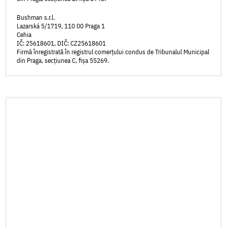
Bushman s.r.l.
Lazarská 5/1719, 110 00 Praga 1
Cehia
IČ: 25618601, DIČ: CZ25618601
Firmă înregistrată în registrul comerțului condus de Tribunalul Municipal
din Praga, secțiunea C, fișa 55269.