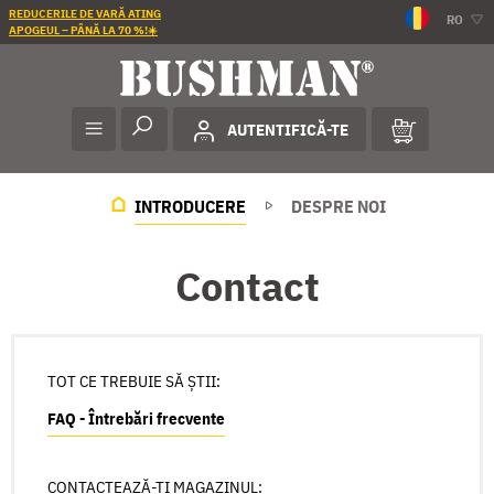
REDUCERILE DE VARĂ ATING
RO
APOGEUL – PÂNĂ LA 70 %!☀️
AUTENTIFICĂ-TE
INTRODUCERE
DESPRE NOI
Contact
TOT CE TREBUIE SĂ ȘTII:
FAQ - Întrebări frecvente
CONTACTEAZĂ-ȚI MAGAZINUL: