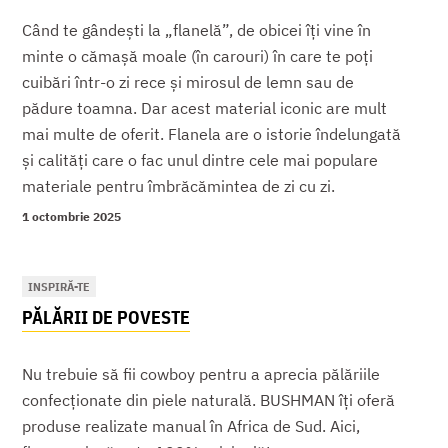
Când te gândești la „flanelă”, de obicei îți vine în
minte o cămașă moale (în carouri) în care te poți
cuibări într-o zi rece și mirosul de lemn sau de
pădure toamna. Dar acest material iconic are mult
mai multe de oferit. Flanela are o istorie îndelungată
și calități care o fac unul dintre cele mai populare
materiale pentru îmbrăcămintea de zi cu zi.
1 octombrie 2025
INSPIRĂ-TE
PĂLĂRII DE POVESTE
Nu trebuie să fii cowboy pentru a aprecia pălăriile
confecționate din piele naturală. BUSHMAN îți oferă
produse realizate manual în Africa de Sud. Aici,