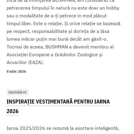
Încă de la înființarea BUSHMAN, am considerat că
petrecerea timpului în natură nu este doar un hobby
sau o modalitate de a-ți petrece in mod plăcut
timpul liber. Este o relație. Și orice relație se bazează
pe respect, responsabilitate și dorința de a lăsa
lumea măcar puțin mai bună decât am găsit-o.
Tocmai de aceea, BUSHMAN a devenit membru al
Asociației Europene a Grădinilor Zoologice și
Acvariilor (EAZA).
8 iulie 2026
INSPIRĂ-TE
INSPIRAȚIE VESTIMENTARĂ PENTRU IARNA
2026
Iarna 2025/2026 se rezumă la asortare inteligentă,