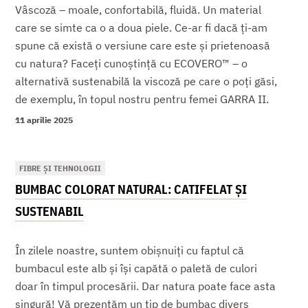
Vâscoză – moale, confortabilă, fluidă. Un material
care se simte ca o a doua piele. Ce-ar fi dacă ți-am
spune că există o versiune care este și prietenoasă
cu natura? Faceți cunoștință cu ECOVERO™ – o
alternativă sustenabilă la viscoză pe care o poți găsi,
de exemplu, în topul nostru pentru femei GARRA II.
11 aprilie 2025
FIBRE ȘI TEHNOLOGII
BUMBAC COLORAT NATURAL: CATIFELAT ȘI
SUSTENABIL
În zilele noastre, suntem obișnuiți cu faptul că
bumbacul este alb și își capătă o paletă de culori
doar în timpul procesării. Dar natura poate face asta
singură! Vă prezentăm un tip de bumbac divers