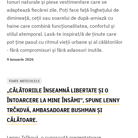
tonuri naturale și piese vestimentare care se
adaptează fiecărei zile. Poți face față înghețului de
dimineață, ceții sau soarelui de după-amiază cu
haine care combină funcționalitatea, confortul și
stilul atemporal. Lasă-te inspirat/ă de ținute care
pot ține pasul cu ritmul vieții urbane și al călătoriilor
- fără compromisuri și fără adaosuri inutile.
9 ianuarie 2026
TOATE ARTICOLELE
„CĂLĂTORIILE ÎNSEAMNĂ LIBERTATE ȘI O
ÎNTOARCERE LA MINE ÎNSĂMI”, SPUNE LENNY
TRČKOVÁ, AMBASADOARE BUSHMAN ȘI
CĂLĂTOARE.
Lenny Trčková, o cunoscută prezentatoare,