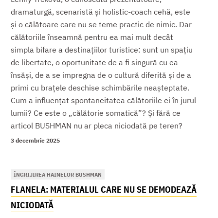
dramaturgă, scenaristă și holistic-coach cehă, este
și o călătoare care nu se teme practic de nimic. Dar
călătoriile înseamnă pentru ea mai mult decât
simpla bifare a destinațiilor turistice: sunt un spațiu
de libertate, o oportunitate de a fi singură cu ea
însăși, de a se impregna de o cultură diferită și de a
primi cu brațele deschise schimbările neașteptate.
Cum a influențat spontaneitatea călătoriile ei în jurul
lumii? Ce este o „călătorie somatică”? Și fără ce
articol BUSHMAN nu ar pleca niciodată pe teren?
3 decembrie 2025
ÎNGRIJIREA HAINELOR BUSHMAN
FLANELA: MATERIALUL CARE NU SE DEMODEAZĂ
NICIODATĂ