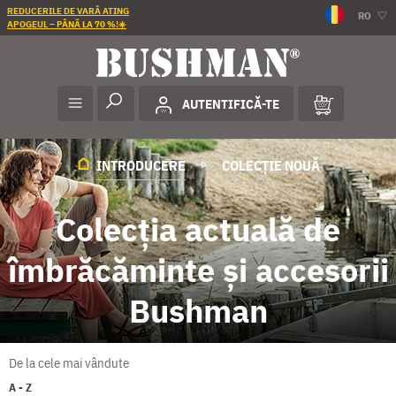
REDUCERILE DE VARĂ ATING
RO
APOGEUL – PÂNĂ LA 70 %!☀️
AUTENTIFICĂ-TE
INTRODUCERE
COLECȚIE NOUĂ
Colecția actuală de
îmbrăcăminte și accesorii
Bushman
De la cele mai vândute
A - Z