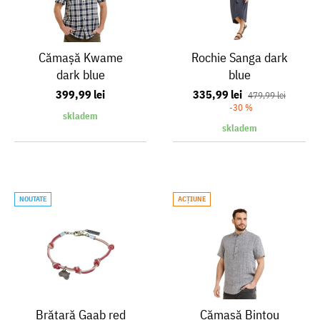
Cămaşă Kwame
Rochie Sanga dark
dark blue
blue
399,99 lei
335,99 lei
479,99 lei
-30 %
skladem
skladem
NOUTATE
ACŢIUNE
Brățară Gaab red
Cămaşă Bintou