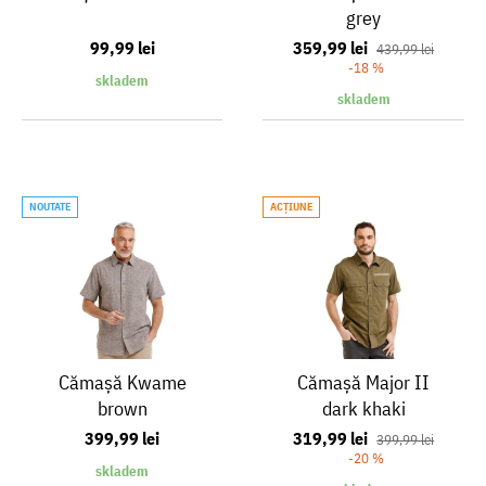
grey
99,99 lei
359,99 lei
439,99 lei
-18 %
skladem
skladem
NOUTATE
ACŢIUNE
Cămaşă Kwame
Cămaşă Major II
brown
dark khaki
399,99 lei
319,99 lei
399,99 lei
-20 %
skladem