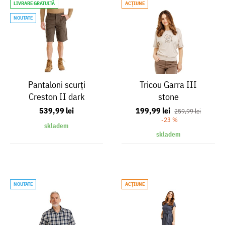
LIVRARE GRATUITĂ
ACŢIUNE
NOUTATE
Pantaloni scurți
Tricou Garra III
Creston II dark
stone
grey
539,99 lei
199,99 lei
259,99 lei
-23 %
skladem
skladem
NOUTATE
ACŢIUNE