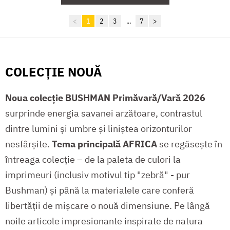
<
1
2
3
...
7
>
COLECȚIE NOUĂ
Noua colecție BUSHMAN Primăvară/Vară 2026
surprinde energia savanei arzătoare, contrastul
dintre lumini și umbre și liniștea orizonturilor
nesfârșite.
Tema principală AFRICA
se regăsește în
întreaga colecție – de la paleta de culori la
imprimeuri (inclusiv motivul tip "zebră" - pur
Bushman) și până la materialele care conferă
libertății de mișcare o nouă dimensiune. Pe lângă
noile articole impresionante inspirate de natura