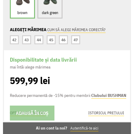
brown
dark green
ALEGEȚI MĂRIMEA
CUM SĂ ALEGI MĂRIMEA CORECTĂ?
42
43
44
45
46
47
Disponibilitate și data livrării
mai întâi alege mărimea
599,99 lei
Reducere permanentă de -15% pentru membrii
Clubului BUSHMAN
ADAUGĂ ÎN COȘ
OPȚIUNI DE LIVRARE
ISTORICUL PREȚULUI
Ai un cont la noi?
Autentifică-te aici