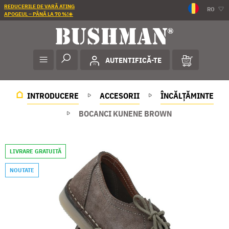
REDUCERILE DE VARĂ ATING
RO
APOGEUL – PÂNĂ LA 70 %!☀️
AUTENTIFICĂ-TE
INTRODUCERE
ACCESORII
ÎNCĂLȚĂMINTE
BOCANCI KUNENE BROWN
LIVRARE GRATUITĂ
NOUTATE