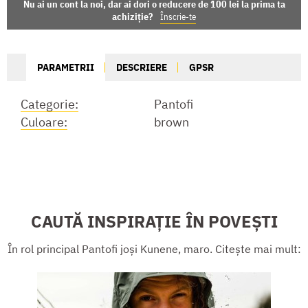
Nu ai un cont la noi, dar ai dori o reducere de 100 lei la prima ta
achiziție?
Înscrie-te
PARAMETRII
DESCRIERE
GPSR
Categorie:
Pantofi
Culoare:
brown
CAUTĂ INSPIRAȚIE ÎN POVEȘTI
În rol principal Pantofi joși Kunene, maro. Citește mai mult: