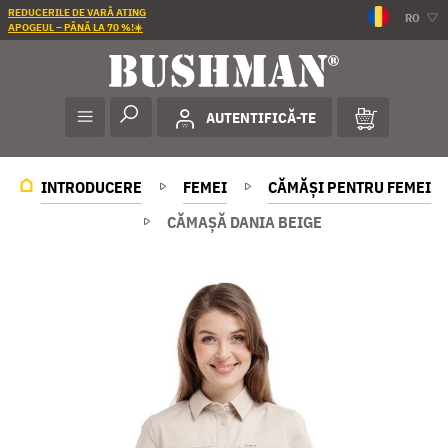
REDUCERILE DE VARĂ ATING
RO
APOGEUL – PÂNĂ LA 70 %!☀️
AUTENTIFICĂ-TE
INTRODUCERE
FEMEI
CĂMĂȘI PENTRU FEMEI
CĂMAȘĂ DANIA BEIGE