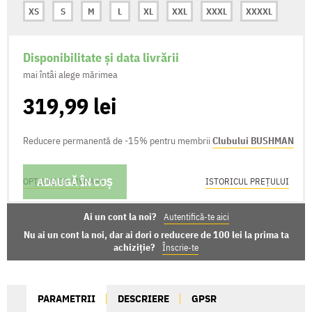
XS
S
M
L
XL
XXL
XXXL
XXXXL
Disponibilitate și data livrării
mai întâi alege mărimea
319,99 lei
Reducere permanentă de -15% pentru membrii
Clubului BUSHMAN
ADAUGĂ ÎN COȘ
OPȚIUNI DE LIVRARE
ISTORICUL PREȚULUI
Ai un cont la noi?
Autentifică-te aici
Nu ai un cont la noi, dar ai dori o reducere de 100 lei la prima ta
achiziție?
Înscrie-te
PARAMETRII
DESCRIERE
GPSR