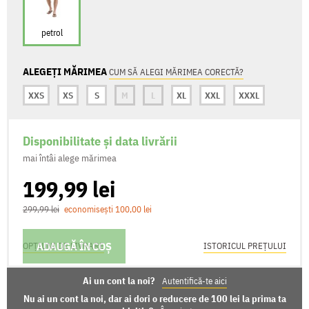
petrol
ALEGEȚI MĂRIMEA
CUM SĂ ALEGI MĂRIMEA CORECTĂ?
XXS
XS
S
M
L
XL
XXL
XXXL
Disponibilitate și data livrării
mai întâi alege mărimea
199,99 lei
299,99 lei
economisești 100,00 lei
ADAUGĂ ÎN COȘ
OPȚIUNI DE LIVRARE
ISTORICUL PREȚULUI
Ai un cont la noi?
Autentifică-te aici
Nu ai un cont la noi, dar ai dori o reducere de 100 lei la prima ta