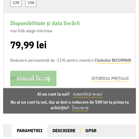
120
150
Disponibilitate și data livrării
mai întâi alege mărimea
79,99 lei
Reducere permanentă de -15% pentru membrii
Clubului BUSHMAN
ADAUGĂ ÎN COȘ
OPȚIUNI DE LIVRARE
ISTORICUL PREȚULUI
Ai un cont la noi?
Autentifică-te aici
Nu ai un cont la noi, dar ai dori o reducere de 100 lei la prima ta
achiziție?
Înscrie-te
PARAMETRII
DESCRIERE
GPSR