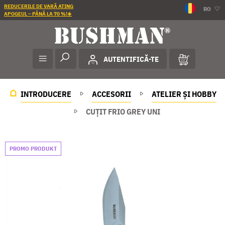
REDUCERILE DE VARĂ ATING
RO
APOGEUL – PÂNĂ LA 70 %!☀️
AUTENTIFICĂ-TE
INTRODUCERE
ACCESORII
ATELIER ȘI HOBBY
CUŢIT FRIO GREY UNI
PROMO PRODUKT