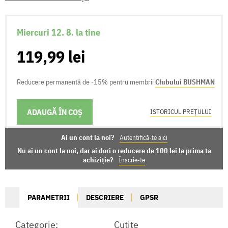
Miercuri 12. 8. la tine
119,99 lei
Reducere permanentă de -15% pentru membrii
Clubului BUSHMAN
ADAUGĂ ÎN COȘ
OPȚIUNI DE LIVRARE
ISTORICUL PREȚULUI
Ai un cont la noi?
Autentifică-te aici
Nu ai un cont la noi, dar ai dori o reducere de 100 lei la prima ta
achiziție?
Înscrie-te
PARAMETRII
DESCRIERE
GPSR
Categorie:
Cuțite