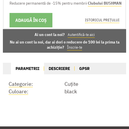
Reducere permanentă de -15% pentru membrii
Clubului BUSHMAN
ADAUGĂ ÎN COȘ
OPȚIUNI DE LIVRARE
ISTORICUL PREȚULUI
Ai un cont la noi?
Autentifică-te aici
Nu ai un cont la noi, dar ai dori o reducere de 100 lei la prima ta
achiziție?
Înscrie-te
PARAMETRII
DESCRIERE
GPSR
Categorie:
Cuțite
Culoare:
black