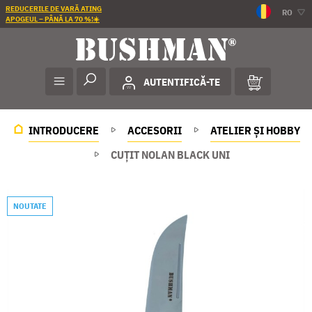
REDUCERILE DE VARĂ ATING
RO
APOGEUL – PÂNĂ LA 70 %!☀️
AUTENTIFICĂ-TE
INTRODUCERE
ACCESORII
ATELIER ȘI HOBBY
CUŢIT NOLAN BLACK UNI
NOUTATE