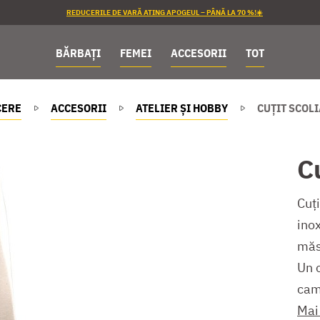
REDUCERILE DE VARĂ ATING APOGEUL – PÂNĂ LA 70 %!☀️
BĂRBAȚI
FEMEI
ACCESORII
TOT
CERE
ACCESORII
ATELIER ȘI HOBBY
CUȚIT SCOL
C
Cuți
inox
măs
Un c
camp
Mai