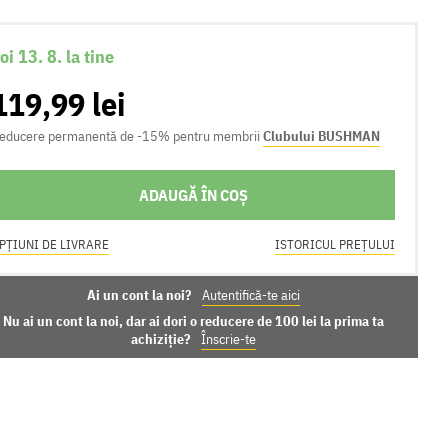
oi 13. 8. la tine
119,99 lei
educere permanentă de -15% pentru membrii
Clubului BUSHMAN
ADAUGĂ ÎN COȘ
PȚIUNI DE LIVRARE
ISTORICUL PREȚULUI
Ai un cont la noi?
Autentifică-te aici
Nu ai un cont la noi, dar ai dori o reducere de 100 lei la prima ta
achiziție?
Înscrie-te