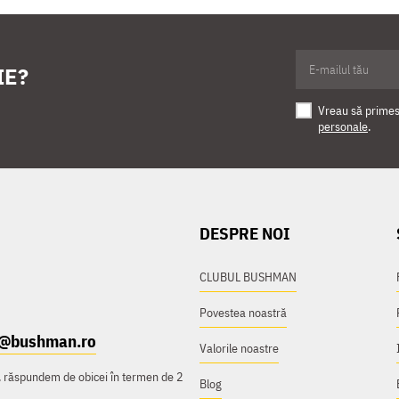
IE?
Vreau să primesc
personale
.
DESPRE NOI
CLUBUL BUSHMAN
Povestea noastră
t@bushman.ro
Valorile noastre
e, răspundem de obicei în termen de 2
Blog