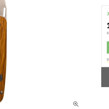
J
R
O