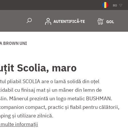
RO
AUTENTIFICĂ-TE
GOL
IA BROWN UNI
uțit Scolia, maro
tul pliabil SCOLIA are o lamă solidă din oțel
idabil cu finisaj mat și un mâner din lemn de
lin. Mânerul prezintă un logo metalic BUSHMAN.
ompanion compact, practic și fiabil pentru călătorii,
ing și utilizare zilnică.
 multe informații