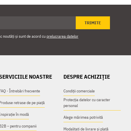
TRIMITE
 noutăți și sunt de acord cu
prelucrarea datelor
SERVICIILE NOASTRE
DESPRE ACHIZIȚIE
FAQ - Întrebări frecvente
Condiții comerciale
Protecția datelor cu caracter
Produse retrase de pe piață
personal
Inspirație în modă
Alege mărimea potrivită
B2B – pentru companii
Modalitati de livrare și plată