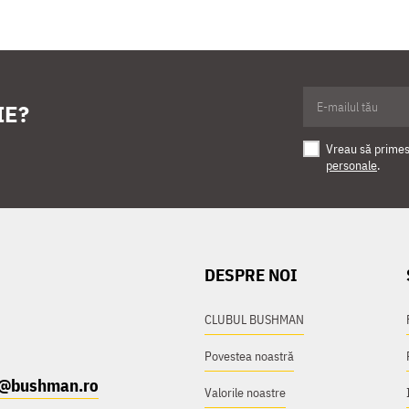
IE?
Vreau să primesc
personale
.
DESPRE NOI
CLUBUL BUSHMAN
Povestea noastră
t@bushman.ro
Valorile noastre