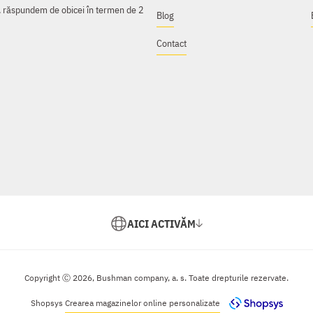
e, răspundem de obicei în termen de 2
Blog
Contact
AICI ACTIVĂM
Copyright Ⓒ 2026, Bushman company, a. s. Toate drepturile rezervate.
Shopsys
Crearea magazinelor online personalizate