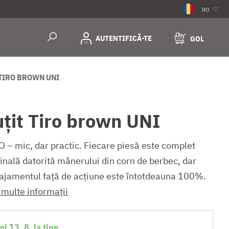
RO
AUTENTIFICĂ-TE
GOL
 TIRO BROWN UNI
uţit Tiro brown UNI
O – mic, dar practic. Fiecare piesă este complet
inală datorită mânerului din corn de berbec, dar
ajamentul față de acțiune este întotdeauna 100%.
 multe informații
oi 13. 8. la tine