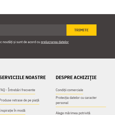
TRIMITE
 noutăți și sunt de acord cu
prelucrarea datelor
SERVICIILE NOASTRE
DESPRE ACHIZIȚIE
FAQ - Întrebări frecvente
Condiții comerciale
Protecția datelor cu caracter
Produse retrase de pe piață
personal
Inspirație în modă
Alege mărimea potrivită