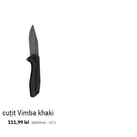
cuţit Vimba khaki
cuţit S
brown
111,99 lei
159,99 lei
-30 %
319,99 lei
39