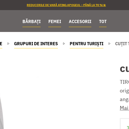
REDUCERILE DE VARĂ ATING APOGEUL – PÂNĂ LA 70 %!☀️
BĂRBAȚI
FEMEI
ACCESORII
TOT
E
GRUPURI DE INTERES
PENTRU TURIȘTI
CUŢIT
c
TIR
orig
ang
Mai
J