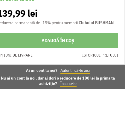
139,99 lei
educere permanentă de -15% pentru membrii
Clubului BUSHMAN
ADAUGĂ ÎN COȘ
PȚIUNI DE LIVRARE
ISTORICUL PREȚULUI
Ai un cont la noi?
Autentifică-te aici
Nu ai un cont la noi, dar ai dori o reducere de 100 lei la prima ta
achiziție?
Înscrie-te