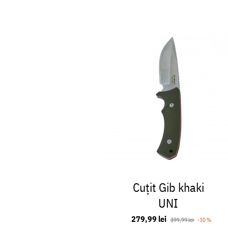
Cuțit Gib khaki
UNI
279,99 lei
399,99 lei
-30 %