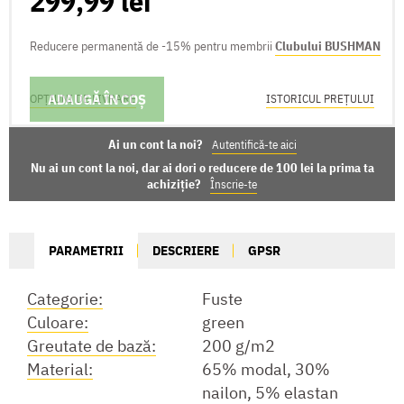
299,99 lei
Reducere permanentă de -15% pentru membrii
Clubului BUSHMAN
ADAUGĂ ÎN COȘ
OPȚIUNI DE LIVRARE
ISTORICUL PREȚULUI
Ai un cont la noi?
Autentifică-te aici
Nu ai un cont la noi, dar ai dori o reducere de 100 lei la prima ta
achiziție?
Înscrie-te
PARAMETRII
DESCRIERE
GPSR
Categorie:
Fuste
Culoare:
green
Greutate de bază:
200 g/m2
Material:
65% modal, 30%
nailon, 5% elastan