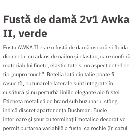
Fustă de damă 2v1 Awka
II, verde
Fusta AWKA II este o fustă de damă ușoară și fluidă
din modal cu adaos de nailon și elastan, care conferă
materialului finețe, elasticitate și un aspect neted de
tip „cupro touch”. Betelia lată din talie poate fi
răsucită, buzunarele laterale sunt integrate în
cusătură și nu perturbă liniile elegante ale fustei.
Eticheta metalică de brand sub buzunarul stâng
indică discret apartenența Bushman. Bucle
interioare și șnur cu terminații metalice decorative
permit purtarea variabilă a fustei ca rochie (în cazul