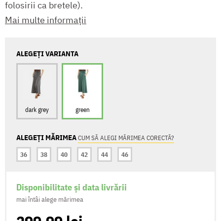
folosirii ca bretele).
Mai multe informații
ALEGEȚI VARIANTA
dark grey
green
ALEGEȚI MĂRIMEA
CUM SĂ ALEGI MĂRIMEA CORECTĂ?
36
38
40
42
44
46
Disponibilitate și data livrării
mai întâi alege mărimea