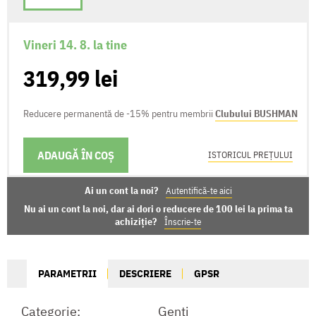
Vineri 14. 8. la tine
319,99 lei
Reducere permanentă de -15% pentru membrii
Clubului BUSHMAN
ADAUGĂ ÎN COȘ
OPȚIUNI DE LIVRARE
ISTORICUL PREȚULUI
Ai un cont la noi?
Autentifică-te aici
Nu ai un cont la noi, dar ai dori o reducere de 100 lei la prima ta
achiziție?
Înscrie-te
PARAMETRII
DESCRIERE
GPSR
Categorie:
Genți