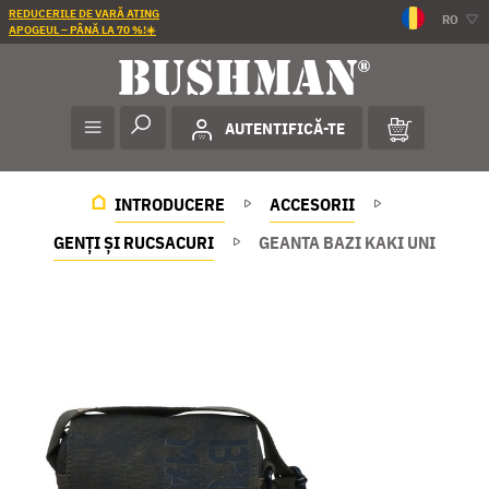
REDUCERILE DE VARĂ ATING
RO
APOGEUL – PÂNĂ LA 70 %!☀️
AUTENTIFICĂ-TE
INTRODUCERE
ACCESORII
GENȚI ȘI RUCSACURI
GEANTA BAZI KAKI UNI