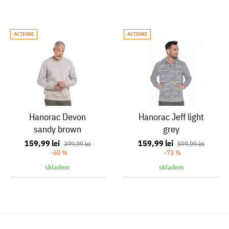
ACŢIUNE
ACŢIUNE
Hanorac Devon
Hanorac Jeff light
sandy brown
grey
159,99 lei
159,99 lei
399,99 lei
599,99 lei
-60 %
-73 %
skladem
skladem