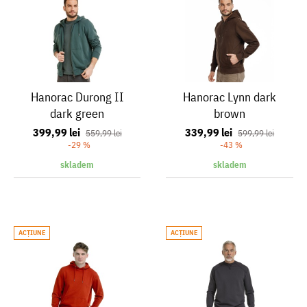
Hanorac Durong II
Hanorac Lynn dark
dark green
brown
399,99 lei
339,99 lei
559,99 lei
599,99 lei
-29 %
-43 %
skladem
skladem
ACŢIUNE
ACŢIUNE