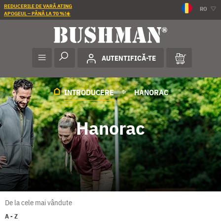
REDUCERILE DE VARĂ ATING
RO
APOGEUL – PÂNĂ LA 70 %!☀️
AUTENTIFICĂ-TE
INTRODUCERE
HANORAC
Hanorac
De la cele mai vândute
A - Z