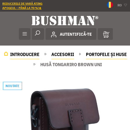
REDUCERILE DE VARĂ ATING
RO
APOGEUL – PÂNĂ LA 70 %!☀️
AUTENTIFICĂ-TE
INTRODUCERE
ACCESORII
PORTOFELE ȘI HUSE
HUSĂ TONGARIRO BROWN UNI
NOUTATE