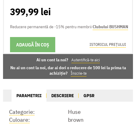
399,99 lei
Reducere permanentă de -15% pentru membrii
Clubului BUSHMAN
ADAUGĂ ÎN COȘ
OPȚIUNI DE LIVRARE
ISTORICUL PREȚULUI
Ai un cont la noi?
Autentifică-te aici
Nu ai un cont la noi, dar ai dori o reducere de 100 lei la prima ta
achiziție?
Înscrie-te
PARAMETRII
DESCRIERE
GPSR
Categorie:
Huse
Culoare:
brown