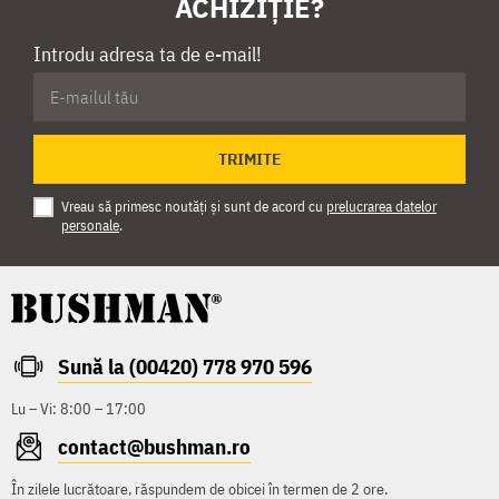
ACHIZIȚIE?
Introdu adresa ta de e-mail!
TRIMITE
Vreau să primesc noutăți și sunt de acord cu
prelucrarea datelor
personale
.
Sună la (00420) 778 970 596
Lu – Vi: 8:00 – 17:00
contact@bushman.ro
În zilele lucrătoare, răspundem de obicei în termen de 2 ore.