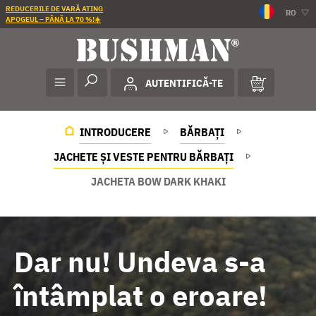
REDUCERILE DE VARĂ ATING
RO
APOGEUL – PÂNĂ LA 70 %!☀️
AUTENTIFICĂ-TE
INTRODUCERE
BĂRBAȚI
JACHETE ȘI VESTE PENTRU BĂRBAȚI
JACHETA BOW DARK KHAKI
Dar nu! Undeva s-a
întâmplat o eroare!