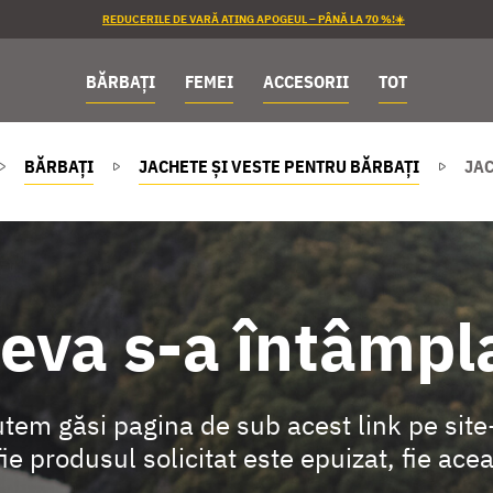
REDUCERILE DE VARĂ ATING APOGEUL – PÂNĂ LA 70 %!☀️
BĂRBAȚI
FEMEI
ACCESORII
TOT
BĂRBAȚI
JACHETE ȘI VESTE PENTRU BĂRBAȚI
JAC
eva s-a întâmpla
tem găsi pagina de sub acest link pe site
 fie produsul solicitat este epuizat, fie ac