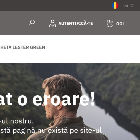
RO
AUTENTIFICĂ-TE
GOL
HETA LESTER GREEN
t o eroare!
-ul nostru.
eastă pagină nu există pe site-ul