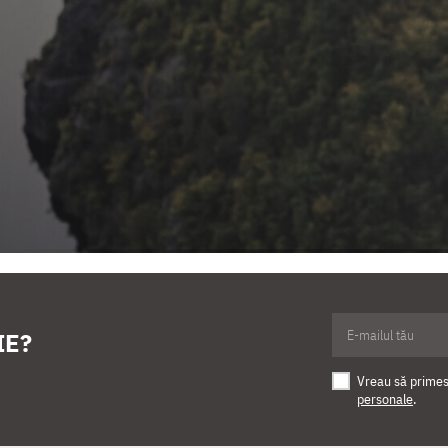
IE?
Vreau să primesc
personale
.