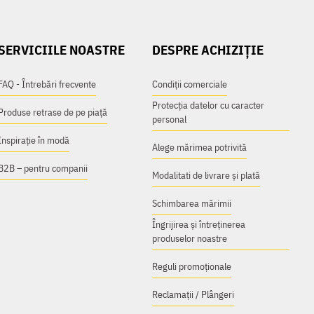
SERVICIILE NOASTRE
DESPRE ACHIZIȚIE
FAQ - Întrebări frecvente
Condiții comerciale
Protecția datelor cu caracter
Produse retrase de pe piață
personal
Inspirație în modă
Alege mărimea potrivită
B2B – pentru companii
Modalitati de livrare și plată
Schimbarea mărimii
Îngrijirea și întreținerea
produselor noastre
Reguli promoționale
Reclamații / Plângeri