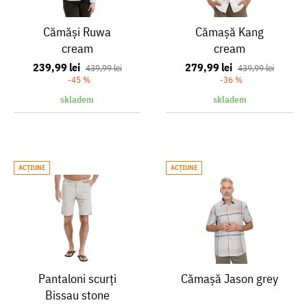
Cămăși Ruwa
Cămaşă Kang
cream
cream
239,99 lei
279,99 lei
439,99 lei
439,99 lei
-45 %
-36 %
skladem
skladem
ACŢIUNE
ACŢIUNE
Pantaloni scurți
Cămașă Jason grey
Bissau stone