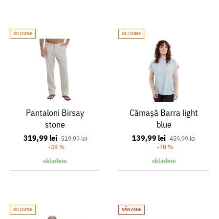
ACŢIUNE
ACŢIUNE
Pantaloni Birsay
Cămașă Barra light
stone
blue
319,99 lei
139,99 lei
519,99 lei
459,99 lei
-38 %
-70 %
skladem
skladem
ACŢIUNE
VÂNZARE