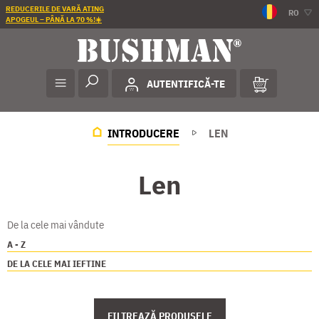
REDUCERILE DE VARĂ ATING
RO
APOGEUL – PÂNĂ LA 70 %!☀️
AUTENTIFICĂ-TE
INTRODUCERE
LEN
Len
De la cele mai vândute
A - Z
DE LA CELE MAI IEFTINE
FILTREAZĂ PRODUSELE