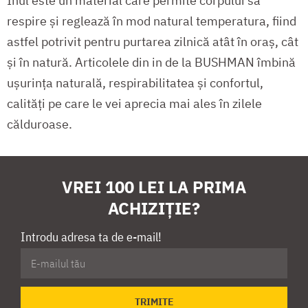
Inul este un material care permite corpului să
respire și reglează în mod natural temperatura, fiind
astfel potrivit pentru purtarea zilnică atât în oraș, cât
și în natură. Articolele din in de la BUSHMAN îmbină
ușurința naturală, respirabilitatea și confortul,
calități pe care le vei aprecia mai ales în zilele
călduroase.
VREI 100 LEI LA PRIMA
ACHIZIȚIE?
Introdu adresa ta de e-mail!
TRIMITE