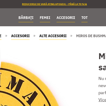
REDUCERILE DE VARĂ ATING APOGEUL – PÂNĂ LA 70 %!☀️
BĂRBAȚI
FEMEI
ACCESORII
TOT
E
ACCESORII
ALTE ACCESORII
MIROS DE BUSH
M
s
Nu m
nev
parf
Víc