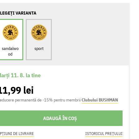
LEGEȚI VARIANTA
sandalwo
sport
od
arți 11. 8. la tine
11,99 lei
educere permanentă de -15% pentru membrii
Clubului BUSHMAN
ADAUGĂ ÎN COȘ
PȚIUNI DE LIVRARE
ISTORICUL PREȚULUI