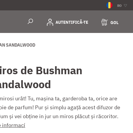
RO
AUTENTIFICĂ-TE
GOL
MAN SANDALWOOD
iros de Bushman
andalwood
irosi urât! Tu, mașina ta, garderoba ta, orice are
oie de parfum! Pur și simplu agață acest difuzor de
um și vei obține in jur un miros plăcut și răcoritor.
e informací