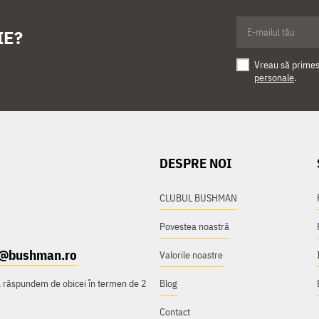
IE?
Vreau să primesc
personale
.
DESPRE NOI
CLUBUL BUSHMAN
Povestea noastră
t@bushman.ro
Valorile noastre
e, răspundem de obicei în termen de 2
Blog
Contact