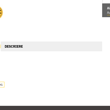
Ai
Au
DESCRIERE
OG