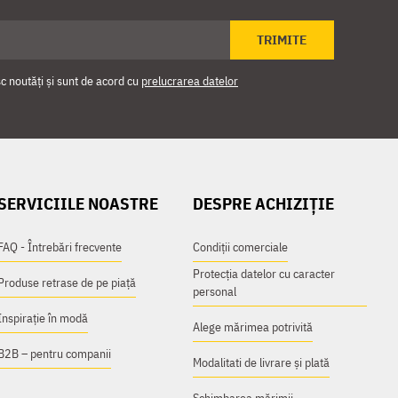
TRIMITE
 noutăți și sunt de acord cu
prelucrarea datelor
SERVICIILE NOASTRE
DESPRE ACHIZIȚIE
FAQ - Întrebări frecvente
Condiții comerciale
Protecția datelor cu caracter
Produse retrase de pe piață
personal
Inspirație în modă
Alege mărimea potrivită
B2B – pentru companii
Modalitati de livrare și plată