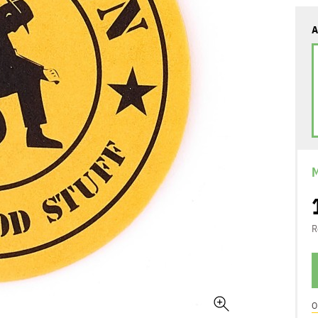
A
M
R
O