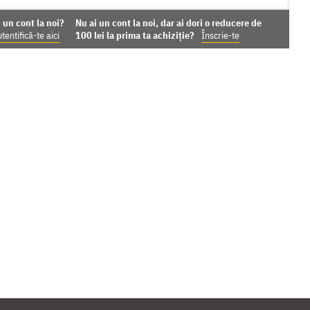
 un cont la noi?
Nu ai un cont la noi, dar ai dori o reducere de
tentifică-te aici
100 lei la prima ta achiziție?
Înscrie-te