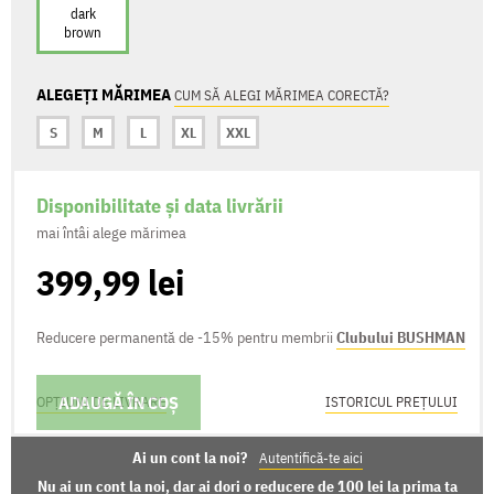
dark
brown
ALEGEȚI MĂRIMEA
CUM SĂ ALEGI MĂRIMEA CORECTĂ?
S
M
L
XL
XXL
Disponibilitate și data livrării
mai întâi alege mărimea
399,99 lei
Reducere permanentă de -15% pentru membrii
Clubului BUSHMAN
ADAUGĂ ÎN COȘ
OPȚIUNI DE LIVRARE
ISTORICUL PREȚULUI
Ai un cont la noi?
Autentifică-te aici
Nu ai un cont la noi, dar ai dori o reducere de 100 lei la prima ta