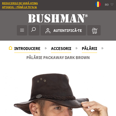
REDUCERILE DE VARĂ ATING
RO
APOGEUL – PÂNĂ LA 70 %!☀️
AUTENTIFICĂ-TE
INTRODUCERE
ACCESORII
PĂLĂRII
PĂLĂRIE PACKAWAY DARK BROWN