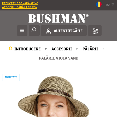
REDUCERILE DE VARĂ ATING
RO
APOGEUL – PÂNĂ LA 70 %!☀️
AUTENTIFICĂ-TE
INTRODUCERE
ACCESORII
PĂLĂRII
PĂLĂRIE VIOLA SAND
NOUTATE