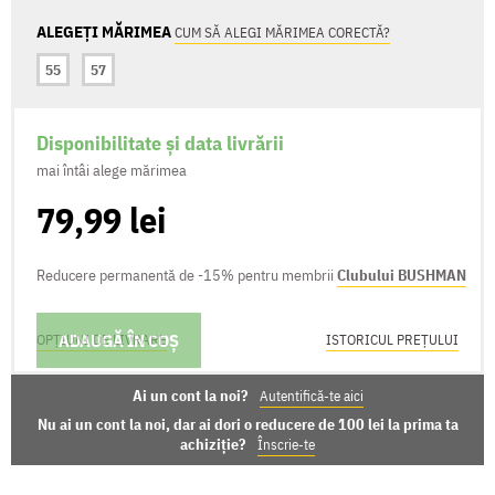
ALEGEȚI MĂRIMEA
CUM SĂ ALEGI MĂRIMEA CORECTĂ?
55
57
Disponibilitate și data livrării
mai întâi alege mărimea
79,99 lei
Reducere permanentă de -15% pentru membrii
Clubului BUSHMAN
ADAUGĂ ÎN COȘ
OPȚIUNI DE LIVRARE
ISTORICUL PREȚULUI
Ai un cont la noi?
Autentifică-te aici
Nu ai un cont la noi, dar ai dori o reducere de 100 lei la prima ta
achiziție?
Înscrie-te