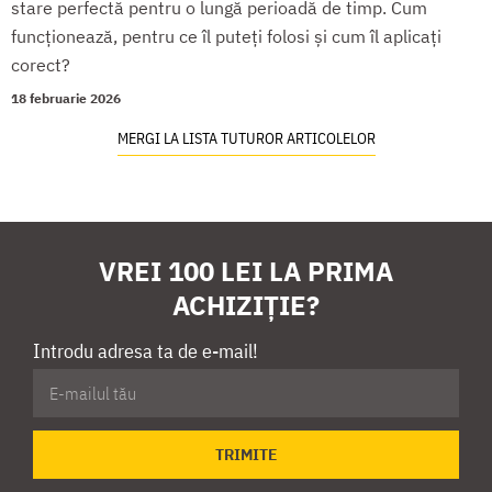
stare perfectă pentru o lungă perioadă de timp. Cum
funcționează, pentru ce îl puteți folosi și cum îl aplicați
corect?
18 februarie 2026
MERGI LA LISTA TUTUROR ARTICOLELOR
VREI 100 LEI LA PRIMA
ACHIZIȚIE?
Introdu adresa ta de e-mail!
TRIMITE