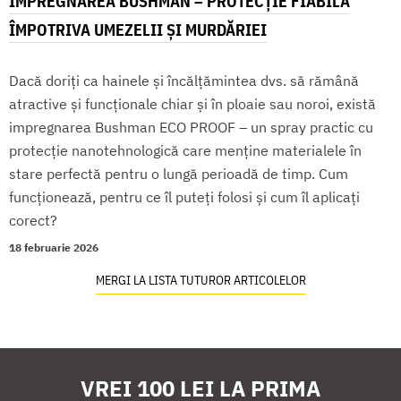
IMPREGNAREA BUSHMAN – PROTECȚIE FIABILĂ
ÎMPOTRIVA UMEZELII ȘI MURDĂRIEI
Dacă doriți ca hainele și încălțămintea dvs. să rămână
atractive și funcționale chiar și în ploaie sau noroi, există
impregnarea Bushman ECO PROOF – un spray practic cu
protecție nanotehnologică care menține materialele în
stare perfectă pentru o lungă perioadă de timp. Cum
funcționează, pentru ce îl puteți folosi și cum îl aplicați
corect?
18 februarie 2026
MERGI LA LISTA TUTUROR ARTICOLELOR
VREI 100 LEI LA PRIMA