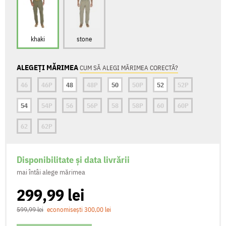
khaki
stone
ALEGEȚI MĂRIMEA
CUM SĂ ALEGI MĂRIMEA CORECTĂ?
46
46P
48
48P
50
50P
52
52P
54
54P
56
56P
58
58P
60
60P
62
62P
Disponibilitate și data livrării
mai întâi alege mărimea
299,99 lei
599,99 lei
economisești 300,00 lei