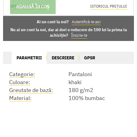
ADAUGĂ ÎN COȘ
OPȚIUNI DE LIVRARE
ISTORICUL PREȚULUI
Ai un cont la noi?
Autentifică-te aici
Nu ai un cont la noi, dar ai dori o reducere de 100 lei la prima ta
achiziție?
Înscrie-te
PARAMETRII
DESCRIERE
GPSR
Categorie:
Pantaloni
Culoare:
khaki
Greutate de bază:
180 g/m2
Material:
100% bumbac