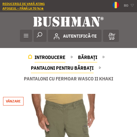
REDUCERILE DE VARĂ ATING
RO
APOGEUL – PÂNĂ LA 70 %!☀️
AUTENTIFICĂ-TE
INTRODUCERE
BĂRBAȚI
PANTALONI PENTRU BĂRBAȚI
PANTALONI CU FERMOAR WASCO II KHAKI
VÂNZARE