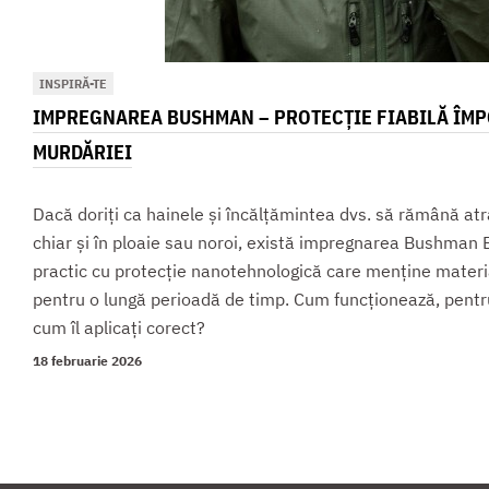
INSPIRĂ-TE
IMPREGNAREA BUSHMAN – PROTECȚIE FIABILĂ ÎMPO
MURDĂRIEI
Dacă doriți ca hainele și încălțămintea dvs. să rămână atr
chiar și în ploaie sau noroi, există impregnarea Bushma
practic cu protecție nanotehnologică care menține materia
pentru o lungă perioadă de timp. Cum funcționează, pentru c
cum îl aplicați corect?
18 februarie 2026