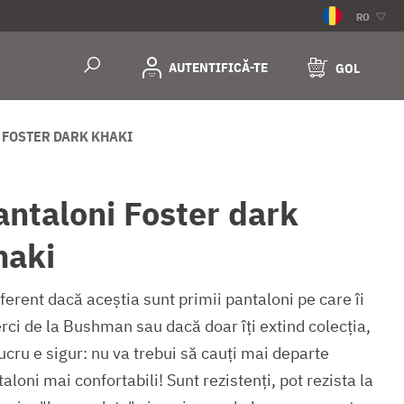
RO
AUTENTIFICĂ-TE
GOL
 FOSTER DARK KHAKI
antaloni Foster dark
haki
ferent dacă aceștia sunt primii pantaloni pe care îi
rci de la Bushman sau dacă doar îți extind colecția,
ucru e sigur: nu va trebui să cauți mai departe
aloni mai confortabili! Sunt rezistenți, pot rezista la