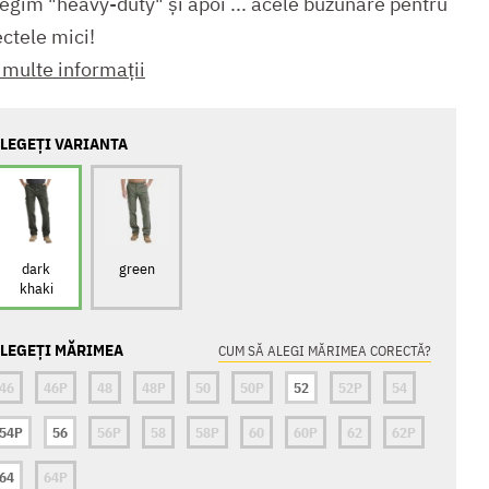
regim "heavy-duty" și apoi ... acele buzunare pentru
ctele mici!
 multe informații
LEGEȚI VARIANTA
dark
green
khaki
LEGEȚI MĂRIMEA
CUM SĂ ALEGI MĂRIMEA CORECTĂ?
46
46P
48
48P
50
50P
52
52P
54
54P
56
56P
58
58P
60
60P
62
62P
64
64P