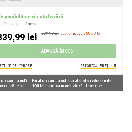
isponibilitate și data livrării
ai întâi alege mărimea
339,99 lei
599,99 lei
economisești 260,00 lei
ADAUGĂ ÎN COȘ
PȚIUNI DE LIVRARE
ISTORICUL PREȚULUI
 un cont la noi?
Nu ai un cont la noi, dar ai dori o reducere de
tentifică-te aici
100 lei la prima ta achiziție?
Înscrie-te