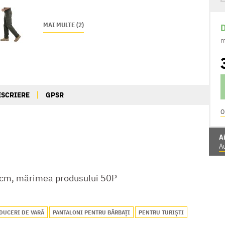
MAI MULTE (2)
D
m
ESCRIERE
GPSR
O
Ai
Au
cm, mărimea produsului 50P
DUCERI DE VARĂ
PANTALONI PENTRU BĂRBAȚI
PENTRU TURIȘTI