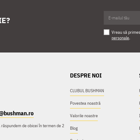
IE?
Vreau să primesc
personale
.
DESPRE NOI
CLUBUL BUSHMAN
Povestea noastră
t@bushman.ro
Valorile noastre
e, răspundem de obicei în termen de 2
Blog