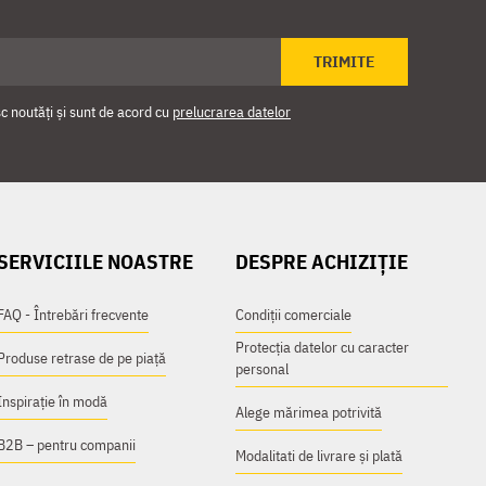
TRIMITE
 noutăți și sunt de acord cu
prelucrarea datelor
SERVICIILE NOASTRE
DESPRE ACHIZIȚIE
FAQ - Întrebări frecvente
Condiții comerciale
Protecția datelor cu caracter
Produse retrase de pe piață
personal
Inspirație în modă
Alege mărimea potrivită
B2B – pentru companii
Modalitati de livrare și plată