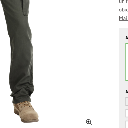
un 
obie
Mai
A
A