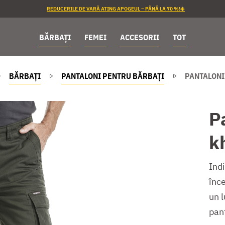
REDUCERILE DE VARĂ ATING APOGEUL – PÂNĂ LA 70 %!☀️
BĂRBAȚI
FEMEI
ACCESORII
TOT
BĂRBAȚI
PANTALONI PENTRU BĂRBAȚI
PANTALONI
P
k
Indi
înce
un l
pant