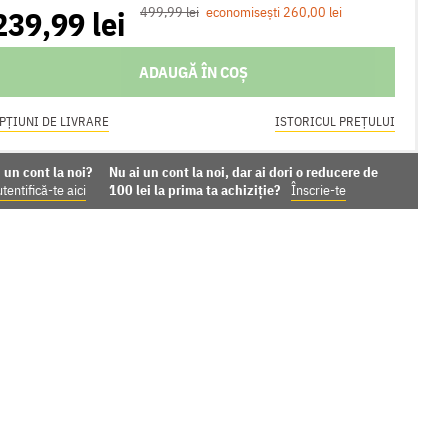
239,99 lei
499,99 lei
economisești 260,00 lei
ADAUGĂ ÎN COȘ
PȚIUNI DE LIVRARE
ISTORICUL PREȚULUI
 un cont la noi?
Nu ai un cont la noi, dar ai dori o reducere de
tentifică-te aici
100 lei la prima ta achiziție?
Înscrie-te