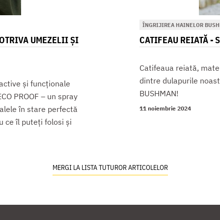
ÎNGRIJIREA HAINELOR BUS
TRIVA UMEZELII ȘI
CATIFEAU REIATĂ - 
Catifeaua reiată, mater
dintre dulapurile noast
active și funcționale
BUSHMAN!
n ECO PROOF – un spray
lele în stare perfectă
11 noiembrie 2024
e îl puteți folosi și
MERGI LA LISTA TUTUROR ARTICOLELOR