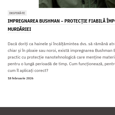
INSPIRĂ-TE
IMPREGNAREA BUSHMAN – PROTECȚIE FIABILĂ ÎMPO
MURDĂRIEI
Dacă doriți ca hainele și încălțămintea dvs. să rămână atr
chiar și în ploaie sau noroi, există impregnarea Bushma
practic cu protecție nanotehnologică care menține materia
pentru o lungă perioadă de timp. Cum funcționează, pentru c
cum îl aplicați corect?
18 februarie 2026