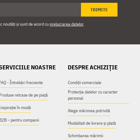
TRIMITE
 noutăți și sunt de acord cu
prelucrarea datelor
SERVICIILE NOASTRE
DESPRE ACHIZIȚIE
FAQ - Întrebări frecvente
Condiții comerciale
Protecția datelor cu caracter
Produse retrase de pe piață
personal
Inspirație în modă
Alege mărimea potrivită
B2B – pentru companii
Modalitati de livrare și plată
Schimbarea mărimii