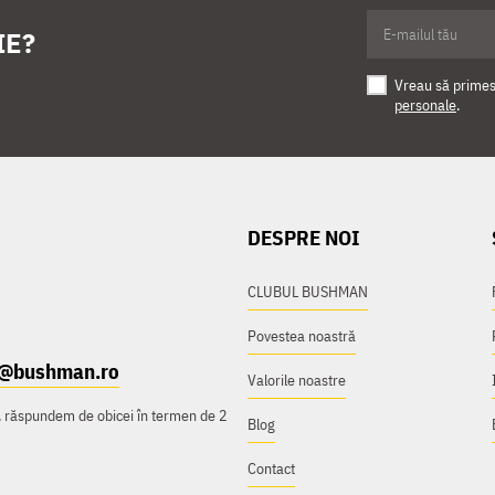
IE?
Vreau să primesc
personale
.
DESPRE NOI
CLUBUL BUSHMAN
Povestea noastră
t@bushman.ro
Valorile noastre
e, răspundem de obicei în termen de 2
Blog
Contact