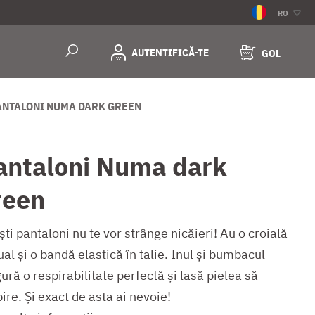
RO
AUTENTIFICĂ-TE
GOL
ANTALONI NUMA DARK GREEN
antaloni Numa dark
reen
ti pantaloni nu te vor strânge nicăieri! Au o croială
al și o bandă elastică în talie. Inul și bumbacul
ură o respirabilitate perfectă și lasă pielea să
ire. Și exact de asta ai nevoie!