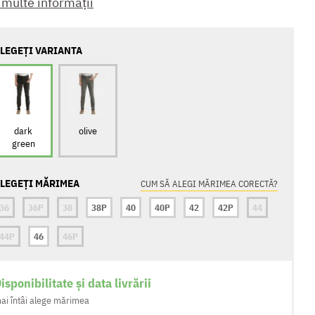
 multe informații
LEGEȚI VARIANTA
dark
olive
green
LEGEȚI MĂRIMEA
CUM SĂ ALEGI MĂRIMEA CORECTĂ?
36
36P
38
38P
40
40P
42
42P
44
44P
46
46P
isponibilitate și data livrării
ai întâi alege mărimea