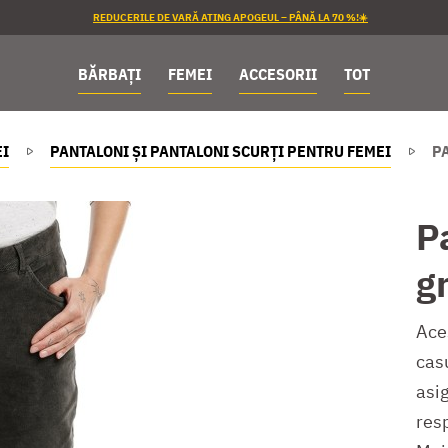
REDUCERILE DE VARĂ ATING APOGEUL – PÂNĂ LA 70 %!☀️
BĂRBAȚI
FEMEI
ACCESORII
TOT
I
PANTALONI ȘI PANTALONI SCURȚI PENTRU FEMEI
P
P
g
Aceș
casu
asig
resp