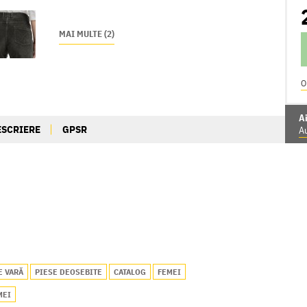
MAI MULTE (2)
O
Ai
ESCRIERE
GPSR
Au
E VARĂ
PIESE DEOSEBITE
CATALOG
FEMEI
MEI