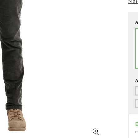
Mai
A
A
D
m