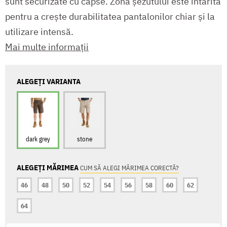
sunt securizate cu capse. Zona șezutului este întărită
pentru a crește durabilitatea pantalonilor chiar și la
utilizare intensă.
Mai multe informații
ALEGEȚI VARIANTA
dark grey
stone
ALEGEȚI MĂRIMEA
CUM SĂ ALEGI MĂRIMEA CORECTĂ?
46
48
50
52
54
56
58
60
62
64