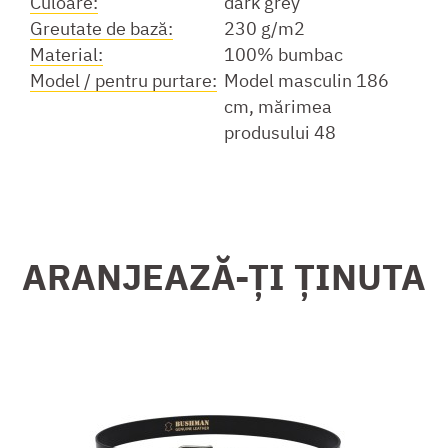
Culoare:
dark grey
Greutate de bază:
230 g/m2
Material:
100% bumbac
Model / pentru purtare:
Model masculin 186
cm, mărimea
produsului 48
ARANJEAZĂ-ȚI ȚINUTA