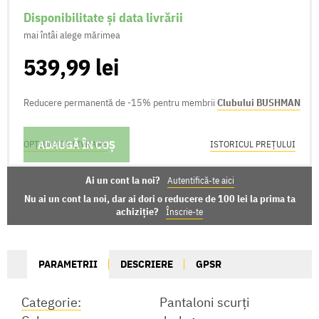
Disponibilitate și data livrării
mai întâi alege mărimea
539,99 lei
Reducere permanentă de -15% pentru membrii
Clubului BUSHMAN
ADAUGĂ ÎN COȘ
OPȚIUNI DE LIVRARE
ISTORICUL PREȚULUI
Ai un cont la noi?
Autentifică-te aici
Nu ai un cont la noi, dar ai dori o reducere de 100 lei la prima ta
achiziție?
Înscrie-te
PARAMETRII
DESCRIERE
GPSR
Categorie:
Pantaloni scurți