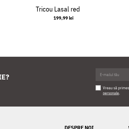
Tricou Lasal red
199,99 lei
IE?
Vreau să primesc
personale
.
DESPRE NOI