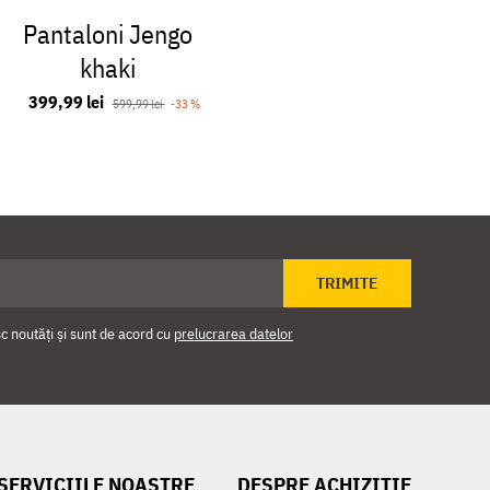
Pantaloni Jengo
Bush
khaki
impregna
ml
399,99 lei
599,99 lei
-33 %
69,99 
TRIMITE
 noutăți și sunt de acord cu
prelucrarea datelor
SERVICIILE NOASTRE
DESPRE ACHIZIȚIE