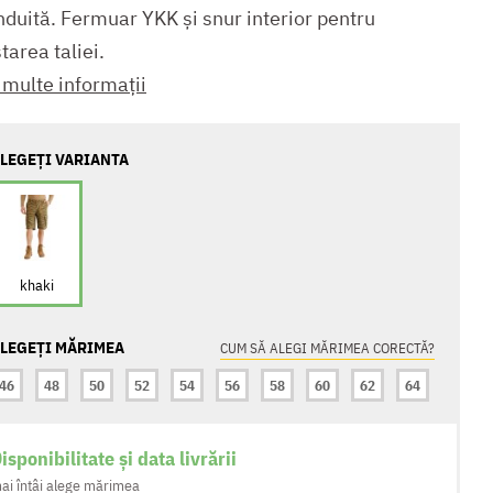
nduită. Fermuar YKK și snur interior pentru
tarea taliei.
 multe informații
LEGEȚI VARIANTA
khaki
LEGEȚI MĂRIMEA
CUM SĂ ALEGI MĂRIMEA CORECTĂ?
46
48
50
52
54
56
58
60
62
64
isponibilitate și data livrării
ai întâi alege mărimea