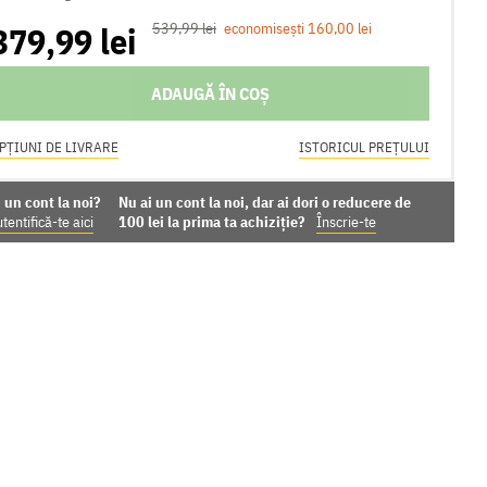
379,99 lei
539,99 lei
economisești 160,00 lei
ADAUGĂ ÎN COȘ
PȚIUNI DE LIVRARE
ISTORICUL PREȚULUI
 un cont la noi?
Nu ai un cont la noi, dar ai dori o reducere de
tentifică-te aici
100 lei la prima ta achiziție?
Înscrie-te