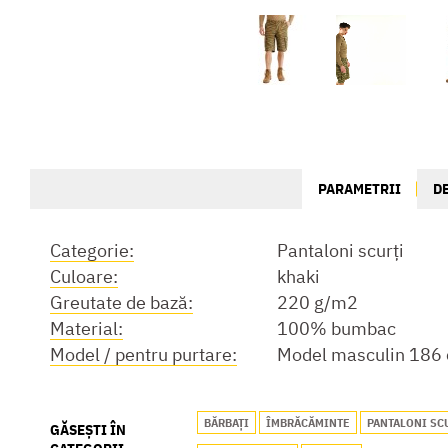
PARAMETRII
D
Categorie:
Pantaloni scurți
Culoare:
khaki
Greutate de bază:
220 g/m2
Material:
100% bumbac
Model / pentru purtare:
Model masculin 186 
BĂRBAȚI
ÎMBRĂCĂMINTE
PANTALONI SC
GĂSEȘTI ÎN