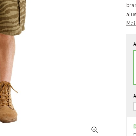
bra
ajus
Mai
A
A
D
m