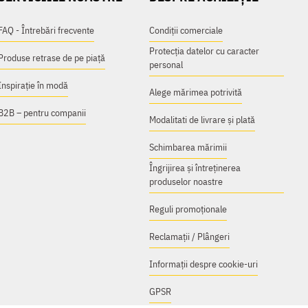
FAQ - Întrebări frecvente
Condiții comerciale
Protecția datelor cu caracter
Produse retrase de pe piață
personal
Inspirație în modă
Alege mărimea potrivită
B2B – pentru companii
Modalitati de livrare și plată
Schimbarea mărimii
Îngrijirea și întreținerea
produselor noastre
Reguli promoționale
Reclamații / Plângeri
Informații despre cookie-uri
GPSR