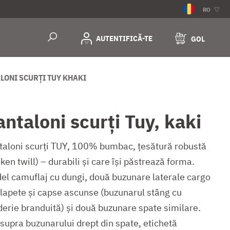
RO
AUTENTIFICĂ-TE
GOL
LONI SCURȚI TUY KHAKI
antaloni scurți Tuy, kaki
taloni scurți TUY, 100% bumbac, țesătură robustă
ken twill) – durabili și care își păstrează forma.
el camuflaj cu dungi, două buzunare laterale cargo
clapete și capse ascunse (buzunarul stâng cu
derie branduită) și două buzunare spate similare.
supra buzunarului drept din spate, etichetă