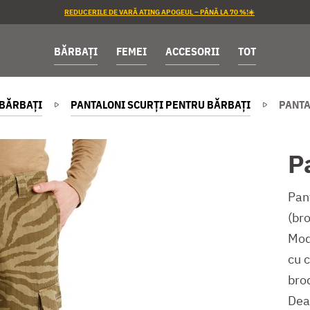
REDUCERILE DE VARĂ ATING APOGEUL – PÂNĂ LA 70 %!☀️
BĂRBAȚI
FEMEI
ACCESORII
TOT
BĂRBAȚI
PANTALONI SCURȚI PENTRU BĂRBAȚI
PANTA
P
Pan
(bro
Mod
cu 
bro
Dea