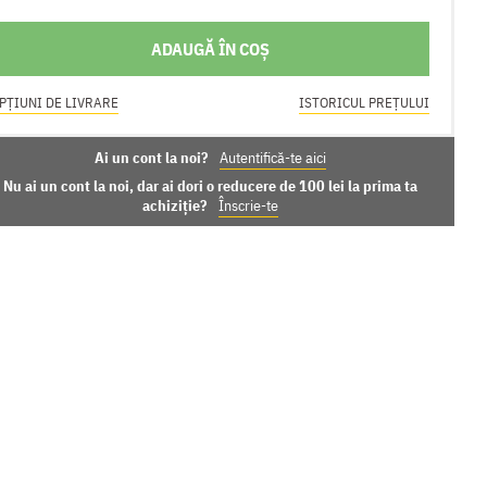
ADAUGĂ ÎN COȘ
PȚIUNI DE LIVRARE
ISTORICUL PREȚULUI
Ai un cont la noi?
Autentifică-te aici
Nu ai un cont la noi, dar ai dori o reducere de 100 lei la prima ta
achiziție?
Înscrie-te