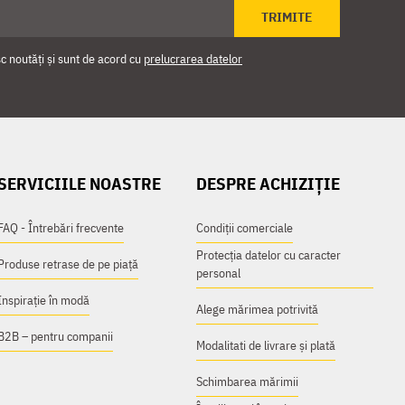
TRIMITE
 noutăți și sunt de acord cu
prelucrarea datelor
SERVICIILE NOASTRE
DESPRE ACHIZIȚIE
FAQ - Întrebări frecvente
Condiții comerciale
Protecția datelor cu caracter
Produse retrase de pe piață
personal
Inspirație în modă
Alege mărimea potrivită
B2B – pentru companii
Modalitati de livrare și plată
Schimbarea mărimii