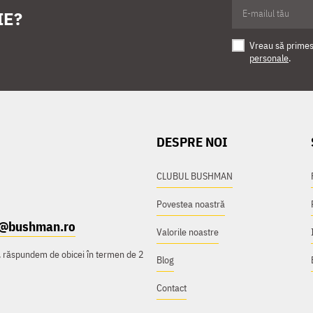
IE?
Vreau să primesc
personale
.
DESPRE NOI
CLUBUL BUSHMAN
Povestea noastră
t@bushman.ro
Valorile noastre
e, răspundem de obicei în termen de 2
Blog
Contact