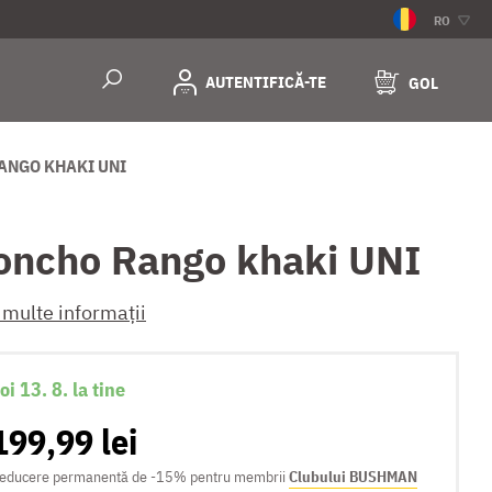
RO
AUTENTIFICĂ-TE
GOL
ANGO KHAKI UNI
oncho Rango khaki UNI
 multe informații
oi 13. 8. la tine
199,99 lei
educere permanentă de -15% pentru membrii
Clubului BUSHMAN