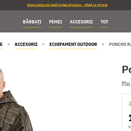
REDUCERILE DE VARĂ ATING APOGEUL – PÂNĂ LA 70 %!☀️
BĂRBAȚI
FEMEI
ACCESORII
TOT
E
ACCESORII
ECHIPAMENT OUTDOOR
PONCHO R
P
Mai
J
R