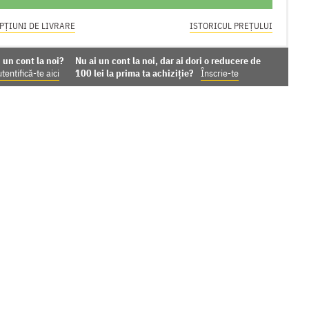
PȚIUNI DE LIVRARE
ISTORICUL PREȚULUI
 un cont la noi?
Nu ai un cont la noi, dar ai dori o reducere de
tentifică-te aici
100 lei la prima ta achiziție?
Înscrie-te