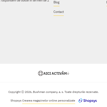
e, răspundem de obicei în termen de 2
Blog
Contact
AICI ACTIVĂM
Copyright Ⓒ 2026, Bushman company, a. s. Toate drepturile rezervate.
Shopsys
Crearea magazinelor online personalizate