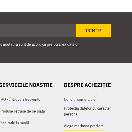
TRIMITE
 noutăți și sunt de acord cu
prelucrarea datelor
SERVICIILE NOASTRE
DESPRE ACHIZIȚIE
FAQ - Întrebări frecvente
Condiții comerciale
Protecția datelor cu caracter
Produse retrase de pe piață
personal
Inspirație în modă
Alege mărimea potrivită