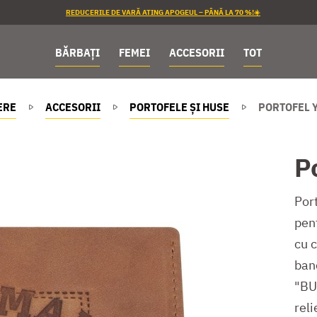
REDUCERILE DE VARĂ ATING APOGEUL – PÂNĂ LA 70 %!☀️
BĂRBAȚI
FEMEI
ACCESORII
TOT
ERE
ACCESORII
PORTOFELE ȘI HUSE
PORTOFEL 
P
Por
pen
cu c
ban
"BU
reli