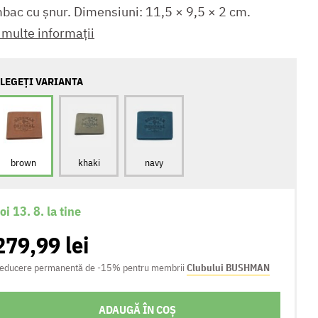
bac cu șnur. Dimensiuni: 11,5 × 9,5 × 2 cm.
 multe informații
LEGEȚI VARIANTA
brown
khaki
navy
oi 13. 8. la tine
279,99 lei
educere permanentă de -15% pentru membrii
Clubului BUSHMAN
ADAUGĂ ÎN COȘ