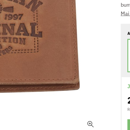
bum
Mai
A
J
R