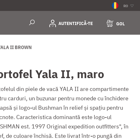
RO
AUTENTIFICĂ-TE
GOL
YALA II BROWN
ortofel Yala II, maro
tofelul din piele de vacă YALA II are compartimente
tru carduri, un buzunar pentru monede cu închidere
apsă și logo-ul Bushman în relief și spațiu pentru
cnote. Caracteristica dominantă este logo-ul
SHMAN est. 1997 Original expedition outfitters", în
ef, de culoare închisă. Este livrat într-o pungă din