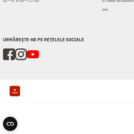
Lu – Vi: 8:00 – 17:00
În zilele lucrătoar
ore.
URMĂREȘTE-NE PE REȚELELE SOCIALE