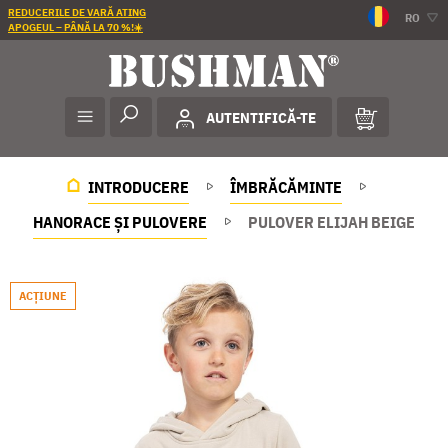
REDUCERILE DE VARĂ ATING
RO
APOGEUL – PÂNĂ LA 70 %!☀️
AUTENTIFICĂ-TE
INTRODUCERE
ÎMBRĂCĂMINTE
HANORACE ȘI PULOVERE
PULOVER ELIJAH BEIGE
ACŢIUNE