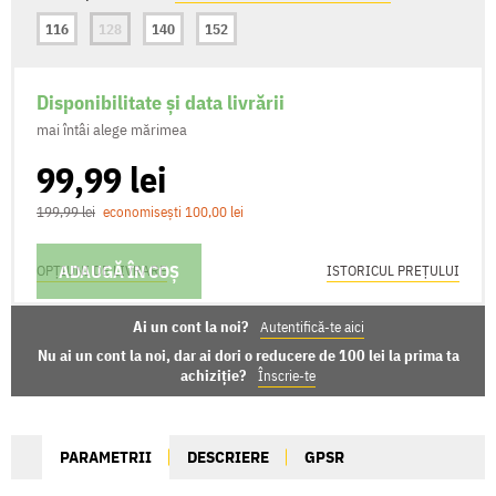
116
128
140
152
Disponibilitate și data livrării
mai întâi alege mărimea
99,99 lei
199,99 lei
economisești 100,00 lei
ADAUGĂ ÎN COȘ
OPȚIUNI DE LIVRARE
ISTORICUL PREȚULUI
Ai un cont la noi?
Autentifică-te aici
Nu ai un cont la noi, dar ai dori o reducere de 100 lei la prima ta
achiziție?
Înscrie-te
PARAMETRII
DESCRIERE
GPSR