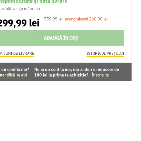
isponibilitate și data livrării
ai întâi alege mărimea
299,99 lei
559,99 lei
economisești 260,00 lei
ADAUGĂ ÎN COȘ
PȚIUNI DE LIVRARE
ISTORICUL PREȚULUI
 un cont la noi?
Nu ai un cont la noi, dar ai dori o reducere de
tentifică-te aici
100 lei la prima ta achiziție?
Înscrie-te