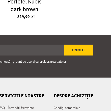
Portofel Kubis
dark brown
319,99 lei
TRIMITE
 noutăți și sunt de acord cu
prelucrarea datelor
SERVICIILE NOASTRE
DESPRE ACHIZIȚIE
FAQ - Întrebări frecvente
Condiții comerciale