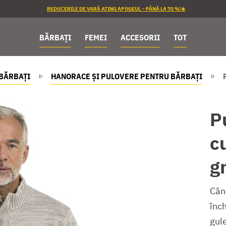
REDUCERILE DE VARĂ ATING APOGEUL – PÂNĂ LA 70 %!☀️
BĂRBAȚI
FEMEI
ACCESORII
TOT
BĂRBAȚI
HANORACE ȘI PULOVERE PENTRU BĂRBAȚI
P
c
g
Când
înc
gule