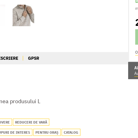
D
m
O
ESCRIERE
GPSR
Ai
Au
ea produsului L
OVERE
REDUCERI DE VARĂ
PURI DE INTERES
PENTRU ORAȘ
CATALOG