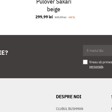
Pulover Sakari
beige
299,99 lei
539,99 lei
-44 %
IE?
Vreau să primesc
personale
.
DESPRE NOI
CLUBUL BUSHMAN