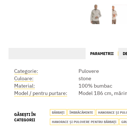
PARAMETRII
D
Categorie:
Pulovere
Culoare:
stone
Material:
100% bumbac
Model / pentru purtare:
Model 186 cm, mărim
BĂRBAȚI
ÎMBRĂCĂMINTE
HANORACE ȘI PUL
GĂSEȘTI ÎN
CATEGORII
HANORACE ȘI PULOVERE PENTRU BĂRBAȚI
GRU