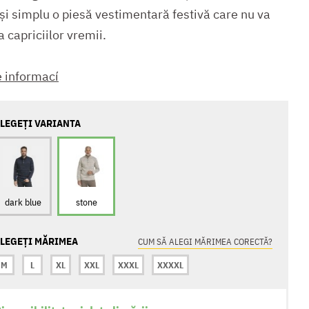
și simplu o piesă vestimentară festivă care nu va
 capriciilor vremii.
e informací
LEGEȚI VARIANTA
dark blue
stone
LEGEȚI MĂRIMEA
CUM SĂ ALEGI MĂRIMEA CORECTĂ?
M
L
XL
XXL
XXXL
XXXXL