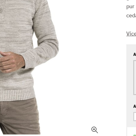
pur 
ceda
Víc
A
A