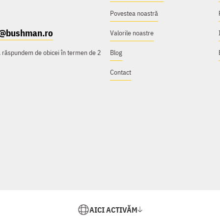
Povestea noastră
t@bushman.ro
Valorile noastre
e, răspundem de obicei în termen de 2
Blog
Contact
AICI ACTIVĂM