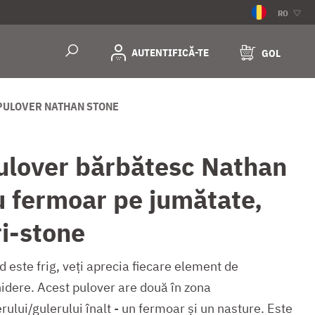
RO
AUTENTIFICĂ-TE
GOL
PULOVER NATHAN STONE
ulover bărbătesc Nathan
u fermoar pe jumătate,
ri-stone
 este frig, veți aprecia fiecare element de
hidere. Acest pulover are două în zona
rului/gulerului înalt - un fermoar și un nasture. Este