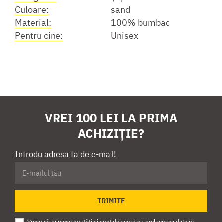
Culoare:
sand
Material:
100% bumbac
Pentru cine:
Unisex
VREI 100 LEI LA PRIMA
ACHIZIȚIE?
Introdu adresa ta de e-mail!
TRIMITE
Vreau să primesc noutăți și sunt de acord cu
prelucrarea datelor