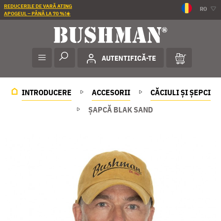
REDUCERILE DE VARĂ ATING
RO
APOGEUL – PÂNĂ LA 70 %!☀️
AUTENTIFICĂ-TE
INTRODUCERE
ACCESORII
CĂCIULI ȘI ȘEPCI
ȘAPCĂ BLAK SAND