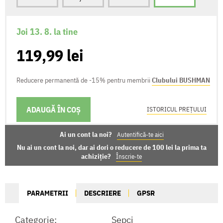
Joi 13. 8. la tine
119,99 lei
Reducere permanentă de -15% pentru membrii
Clubului BUSHMAN
ADAUGĂ ÎN COȘ
OPȚIUNI DE LIVRARE
ISTORICUL PREȚULUI
Ai un cont la noi?
Autentifică-te aici
Nu ai un cont la noi, dar ai dori o reducere de 100 lei la prima ta
achiziție?
Înscrie-te
PARAMETRII
DESCRIERE
GPSR
Categorie:
Șepci