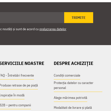
TRIMITE
 noutăți și sunt de acord cu
prelucrarea datelor
SERVICIILE NOASTRE
DESPRE ACHIZIȚIE
FAQ - Întrebări frecvente
Condiții comerciale
Protecția datelor cu caracter
Produse retrase de pe piață
personal
Inspirație în modă
Alege mărimea potrivită
B2B – pentru companii
Modalitati de livrare și plată