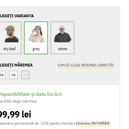
LEGEȚI VARIANTA
dry leaf
grey
stone
LEGEȚI MĂRIMEA
CUM SĂ ALEGI MĂRIMEA CORECTĂ?
56
58
60
isponibilitate și data livrării
ai întâi alege mărimea
99,99 lei
educere permanentă de -15% pentru membrii
Clubului BUSHMAN