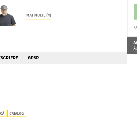
MAI MULTE (4)
O
Ai
Au
ESCRIERE
GPSR
NCĂ
CATALOG