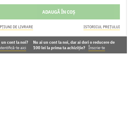
ADAUGĂ ÎN COȘ
PȚIUNI DE LIVRARE
ISTORICUL PREȚULUI
 un cont la noi?
Nu ai un cont la noi, dar ai dori o reducere de
tentifică-te aici
100 lei la prima ta achiziție?
Înscrie-te