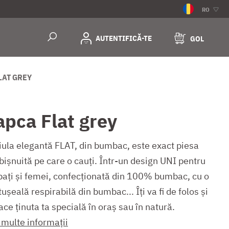
RO
AUTENTIFICĂ-TE
GOL
LAT GREY
apca Flat grey
iula elegantă FLAT, din bumbac, este exact piesa
bișnuită pe care o cauți. Într-un design UNI pentru
bați și femei, confecționată din 100% bumbac, cu o
ușeală respirabilă din bumbac... Îți va fi de folos și
ace ținuta ta specială în oraș sau în natură.
 multe informații