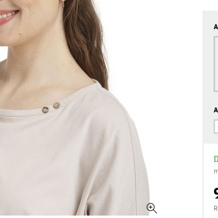
A
A
D
m
R