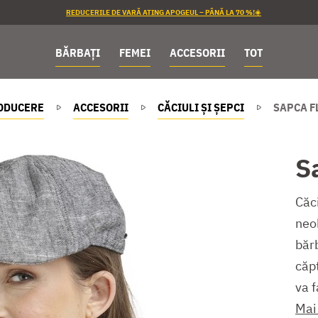
REDUCERILE DE VARĂ ATING APOGEUL – PÂNĂ LA 70 %!☀️
BĂRBAȚI
FEMEI
ACCESORII
TOT
ODUCERE
ACCESORII
CĂCIULI ȘI ȘEPCI
SAPCA F
S
Căc
neo
băr
căpt
va f
Mai