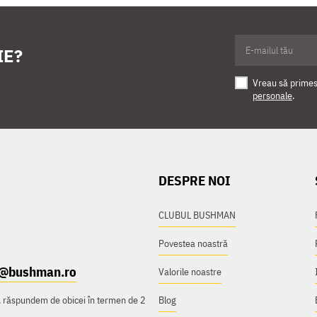
IE?
Vreau să primesc
personale
.
DESPRE NOI
CLUBUL BUSHMAN
Povestea noastră
t@bushman.ro
Valorile noastre
e, răspundem de obicei în termen de 2
Blog