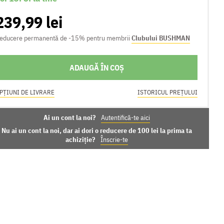
239,99 lei
educere permanentă de -15% pentru membrii
Clubului BUSHMAN
ADAUGĂ ÎN COȘ
PȚIUNI DE LIVRARE
ISTORICUL PREȚULUI
Ai un cont la noi?
Autentifică-te aici
Nu ai un cont la noi, dar ai dori o reducere de 100 lei la prima ta
achiziție?
Înscrie-te