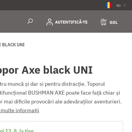
RO
AUTENTIFICĂ-TE
GOL
 BLACK UNI
opor Axe black UNI
ru muncă și dar si pentru distracție. Toporul
tifuncțional BUSHMAN AXE poate face față chiar și
r mai dificile provocări ale adevăraților aventurieri.
 multe informații
oi 13. 8. la tine