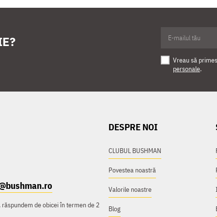
IE?
Vreau să primesc
personale
.
DESPRE NOI
CLUBUL BUSHMAN
Povestea noastră
t@bushman.ro
Valorile noastre
e, răspundem de obicei în termen de 2
Blog