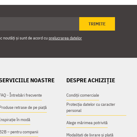
TRIMITE
 noutăți și sunt de acord cu
prelucrarea datelor
SERVICIILE NOASTRE
DESPRE ACHIZIȚIE
FAQ - Întrebări frecvente
Condiții comerciale
Protecția datelor cu caracter
Produse retrase de pe piață
personal
Inspirație în modă
Alege mărimea potrivită
B2B – pentru companii
Modalitati de livrare și plată