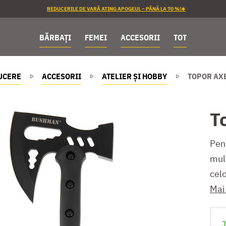
REDUCERILE DE VARĂ ATING APOGEUL – PÂNĂ LA 70 %!☀️
BĂRBAȚI
FEMEI
ACCESORII
TOT
UCERE
ACCESORII
ATELIER ȘI HOBBY
TOPOR AXE
T
Pent
mul
celo
Mai
J