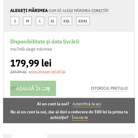
ALEGEȚI MĂRIMEA
CUM SĂ ALEGI MĂRIMEA CORECTĂ?
S
M
L
XL
XXL
XXXL
Disponibilitate și data livrării
mai întâi alege mărimea
179,99 lei
239,99 lei
economisești 60,00 lei
ADAUGĂ ÎN COȘ
OPȚIUNI DE LIVRARE
ISTORICUL PREȚULUI
Ai un cont la noi?
Autentifică-te aici
Nu ai un cont la noi, dar ai dori o reducere de 100 lei la prima ta
achiziție?
Înscrie-te