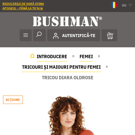
REDUCERILE DE VARĂ ATING
RO
APOGEUL – PÂNĂ LA 70 %!☀️
AUTENTIFICĂ-TE
INTRODUCERE
FEMEI
TRICOURI ȘI MAIOURI PENTRU FEMEI
TRICOU DIARA OLDROSE
ACŢIUNE