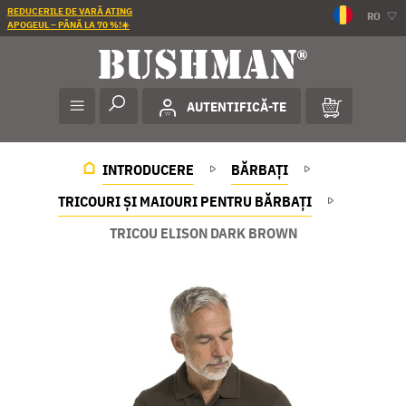
REDUCERILE DE VARĂ ATING
RO
APOGEUL – PÂNĂ LA 70 %!☀️
AUTENTIFICĂ-TE
INTRODUCERE
BĂRBAȚI
TRICOURI ȘI MAIOURI PENTRU BĂRBAȚI
TRICOU ELISON DARK BROWN