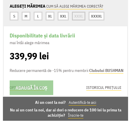
ALEGEȚI MĂRIMEA
CUM SĂ ALEGI MĂRIMEA CORECTĂ?
S
M
L
XL
XXL
XXXL
XXXXL
Disponibilitate și data livrării
mai întâi alege mărimea
339,99 lei
Reducere permanentă de -15% pentru membrii
Clubului BUSHMAN
ADAUGĂ ÎN COȘ
OPȚIUNI DE LIVRARE
ISTORICUL PREȚULUI
Ai un cont la noi?
Autentifică-te aici
Nu ai un cont la noi, dar ai dori o reducere de 100 lei la prima ta
achiziție?
Înscrie-te