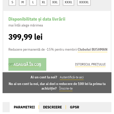
S
M
L
XL
XXL
XXXL
XXXXL
Disponibilitate și data livrării
mai întâi alege mărimea
399,99 lei
Reducere permanentă de -15% pentru membrii
Clubului BUSHMAN
ADAUGĂ ÎN COȘ
OPȚIUNI DE LIVRARE
ISTORICUL PREȚULUI
Ai un cont la noi?
Autentifică-te aici
Nu ai un cont la noi, dar ai dori o reducere de 100 lei la prima ta
achiziție?
Înscrie-te
PARAMETRII
DESCRIERE
GPSR