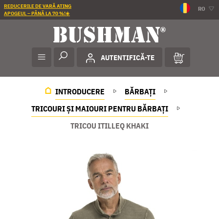
REDUCERILE DE VARĂ ATING
RO
APOGEUL – PÂNĂ LA 70 %!☀️
AUTENTIFICĂ-TE
INTRODUCERE
BĂRBAȚI
TRICOURI ȘI MAIOURI PENTRU BĂRBAȚI
TRICOU ITILLEQ KHAKI