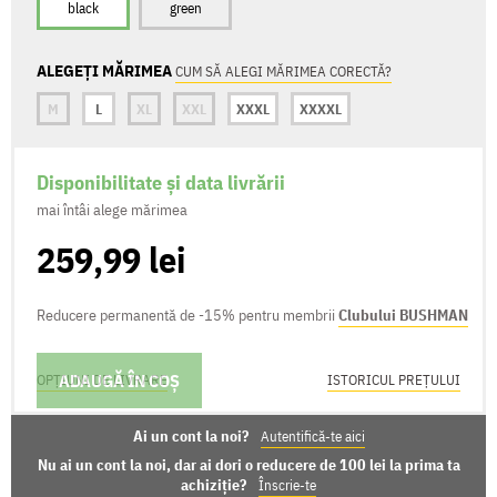
black
green
ALEGEȚI MĂRIMEA
CUM SĂ ALEGI MĂRIMEA CORECTĂ?
M
L
XL
XXL
XXXL
XXXXL
Disponibilitate și data livrării
mai întâi alege mărimea
259,99 lei
Reducere permanentă de -15% pentru membrii
Clubului BUSHMAN
ADAUGĂ ÎN COȘ
OPȚIUNI DE LIVRARE
ISTORICUL PREȚULUI
Ai un cont la noi?
Autentifică-te aici
Nu ai un cont la noi, dar ai dori o reducere de 100 lei la prima ta
achiziție?
Înscrie-te