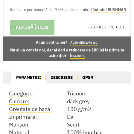
Reducere permanentă de -15% pentru membrii
Clubului BUSHMAN
ADAUGĂ ÎN COȘ
OPȚIUNI DE LIVRARE
ISTORICUL PREȚULUI
Ai un cont la noi?
Autentifică-te aici
Nu ai un cont la noi, dar ai dori o reducere de 100 lei la prima ta
achiziție?
Înscrie-te
PARAMETRII
DESCRIERE
GPSR
Categorie:
Tricouri
Culoare:
dark grey
Greutate de bază:
180 g/m2
Imprimare:
Da
Manşon:
Scurt
Material:
100% bumbac