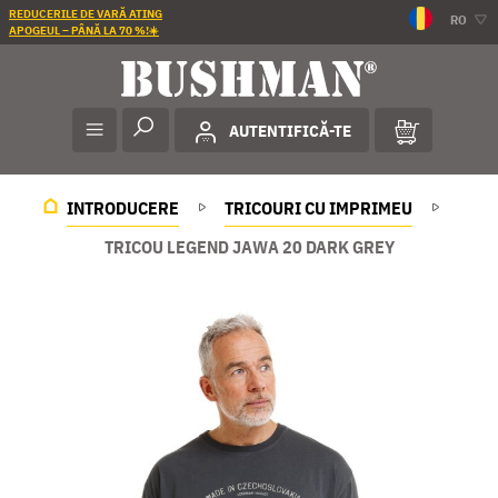
REDUCERILE DE VARĂ ATING
RO
APOGEUL – PÂNĂ LA 70 %!☀️
AUTENTIFICĂ-TE
INTRODUCERE
TRICOURI CU IMPRIMEU
TRICOU LEGEND JAWA 20 DARK GREY