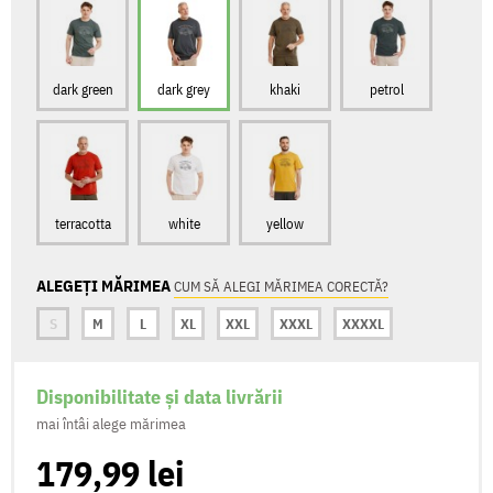
dark green
dark grey
khaki
petrol
terracotta
white
yellow
ALEGEȚI MĂRIMEA
CUM SĂ ALEGI MĂRIMEA CORECTĂ?
S
M
L
XL
XXL
XXXL
XXXXL
Disponibilitate și data livrării
mai întâi alege mărimea
179,99 lei