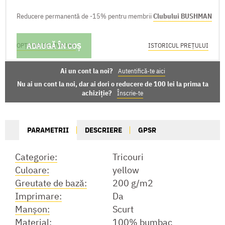
Reducere permanentă de -15% pentru membrii
Clubului BUSHMAN
ADAUGĂ ÎN COȘ
OPȚIUNI DE LIVRARE
ISTORICUL PREȚULUI
Ai un cont la noi?
Autentifică-te aici
Nu ai un cont la noi, dar ai dori o reducere de 100 lei la prima ta
achiziție?
Înscrie-te
PARAMETRII
DESCRIERE
GPSR
Categorie:
Tricouri
Culoare:
yellow
Greutate de bază:
200 g/m2
Imprimare:
Da
Manşon:
Scurt
Material:
100% bumbac