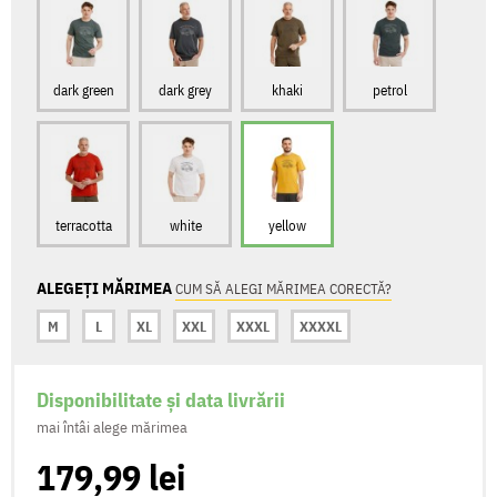
dark green
dark grey
khaki
petrol
terracotta
white
yellow
ALEGEȚI MĂRIMEA
CUM SĂ ALEGI MĂRIMEA CORECTĂ?
M
L
XL
XXL
XXXL
XXXXL
Disponibilitate și data livrării
mai întâi alege mărimea
179,99 lei