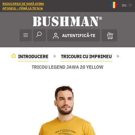
REDUCERILE DE VARĂ ATING
RO
APOGEUL – PÂNĂ LA 70 %!☀️
AUTENTIFICĂ-TE
INTRODUCERE
TRICOURI CU IMPRIMEU
TRICOU LEGEND JAWA 20 YELLOW