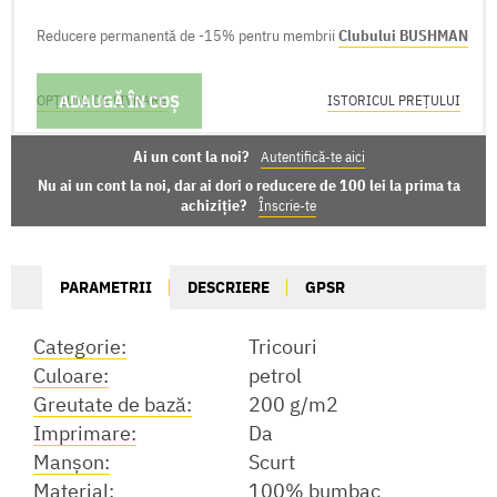
Reducere permanentă de -15% pentru membrii
Clubului BUSHMAN
ADAUGĂ ÎN COȘ
OPȚIUNI DE LIVRARE
ISTORICUL PREȚULUI
Ai un cont la noi?
Autentifică-te aici
Nu ai un cont la noi, dar ai dori o reducere de 100 lei la prima ta
achiziție?
Înscrie-te
PARAMETRII
DESCRIERE
GPSR
Categorie:
Tricouri
Culoare:
petrol
Greutate de bază:
200 g/m2
Imprimare:
Da
Manşon:
Scurt
Material:
100% bumbac