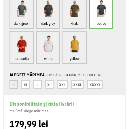
dark green
dark grey
khaki
petrol
terracotta
white
yellow
ALEGEȚI MĂRIMEA
CUM SĂ ALEGI MĂRIMEA CORECTĂ?
S
M
L
XL
XXL
XXXL
XXXXL
Disponibilitate și data livrării
mai întâi alege mărimea
179,99 lei