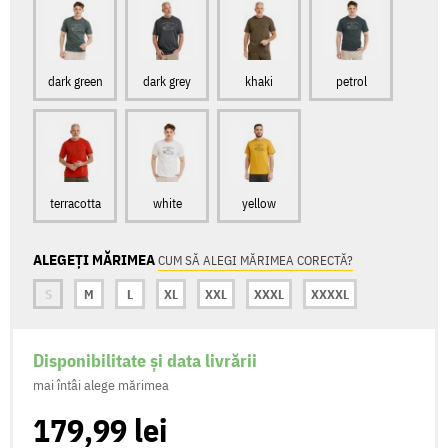
dark green
dark grey
khaki
petrol
terracotta
white
yellow
ALEGEȚI MĂRIMEA
CUM SĂ ALEGI MĂRIMEA CORECTĂ?
S
M
L
XL
XXL
XXXL
XXXXL
Disponibilitate și data livrării
mai întâi alege mărimea
179,99 lei