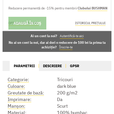
Reducere permanentă de -15% pentru membrii
Clubului BUSHMAN
ADAUGĂ ÎN COȘ
OPȚIUNI DE LIVRARE
ISTORICUL PREȚULUI
Ai un cont la noi?
Autentifică-te aici
Nu ai un cont la noi, dar ai dori o reducere de 100 lei la prima ta
achiziție?
Înscrie-te
PARAMETRII
DESCRIERE
GPSR
Categorie:
Tricouri
Culoare:
dark blue
Greutate de bază:
200 g/m2
Imprimare:
Da
Manşon:
Scurt
Material:
100% bumbac