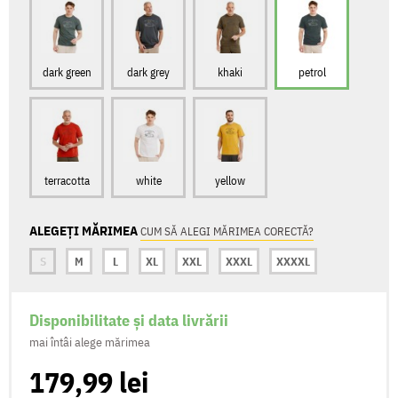
dark green
dark grey
khaki
petrol
terracotta
white
yellow
ALEGEȚI MĂRIMEA
CUM SĂ ALEGI MĂRIMEA CORECTĂ?
S
M
L
XL
XXL
XXXL
XXXXL
Disponibilitate și data livrării
mai întâi alege mărimea
179,99 lei