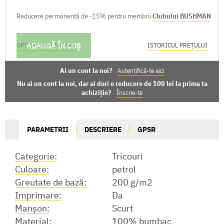
Reducere permanentă de -15% pentru membrii
Clubului BUSHMAN
ADAUGĂ ÎN COȘ
OPȚIUNI DE LIVRARE
ISTORICUL PREȚULUI
Ai un cont la noi?
Autentifică-te aici
Nu ai un cont la noi, dar ai dori o reducere de 100 lei la prima ta
achiziție?
Înscrie-te
PARAMETRII
DESCRIERE
GPSR
Categorie:
Tricouri
Culoare:
petrol
Greutate de bază:
200 g/m2
Imprimare:
Da
Manşon:
Scurt
Material:
100% bumbac