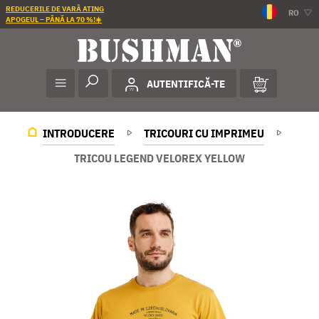
REDUCERILE DE VARĂ ATING
RO
APOGEUL – PÂNĂ LA 70 %!☀️
AUTENTIFICĂ-TE
INTRODUCERE
TRICOURI CU IMPRIMEU
TRICOU LEGEND VELOREX YELLOW