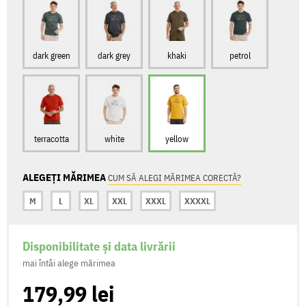
dark green
dark grey
khaki
petrol
terracotta
white
yellow
ALEGEȚI MĂRIMEA
CUM SĂ ALEGI MĂRIMEA CORECTĂ?
M
L
XL
XXL
XXXL
XXXXL
Disponibilitate și data livrării
mai întâi alege mărimea
179,99 lei