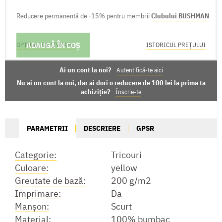
Reducere permanentă de -15% pentru membrii
Clubului BUSHMAN
ADAUGĂ ÎN COȘ
OPȚIUNI DE LIVRARE
ISTORICUL PREȚULUI
Ai un cont la noi?
Autentifică-te aici
Nu ai un cont la noi, dar ai dori o reducere de 100 lei la prima ta
achiziție?
Înscrie-te
PARAMETRII
DESCRIERE
GPSR
Categorie:
Tricouri
Culoare:
yellow
Greutate de bază:
200 g/m2
Imprimare:
Da
Manşon:
Scurt
Material:
100% bumbac