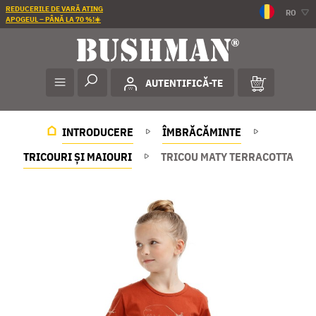
REDUCERILE DE VARĂ ATING
RO
APOGEUL – PÂNĂ LA 70 %!☀️
AUTENTIFICĂ-TE
INTRODUCERE
ÎMBRĂCĂMINTE
TRICOURI ȘI MAIOURI
TRICOU MATY TERRACOTTA