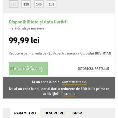
116
128
140
152
Disponibilitate și data livrării
mai întâi alege mărimea
99,99 lei
Reducere permanentă de -15% pentru membrii
Clubului BUSHMAN
ADAUGĂ ÎN COȘ
OPȚIUNI DE LIVRARE
ISTORICUL PREȚULUI
Ai un cont la noi?
Autentifică-te aici
Nu ai un cont la noi, dar ai dori o reducere de 100 lei la prima ta
achiziție?
Înscrie-te
PARAMETRII
DESCRIERE
GPSR