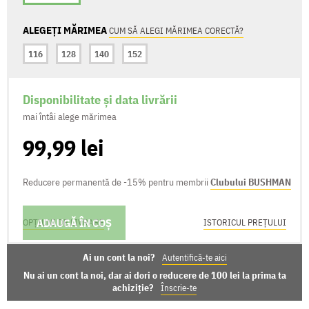
ALEGEȚI MĂRIMEA
CUM SĂ ALEGI MĂRIMEA CORECTĂ?
116
128
140
152
Disponibilitate și data livrării
mai întâi alege mărimea
99,99 lei
Reducere permanentă de -15% pentru membrii
Clubului BUSHMAN
ADAUGĂ ÎN COȘ
OPȚIUNI DE LIVRARE
ISTORICUL PREȚULUI
Ai un cont la noi?
Autentifică-te aici
Nu ai un cont la noi, dar ai dori o reducere de 100 lei la prima ta
achiziție?
Înscrie-te