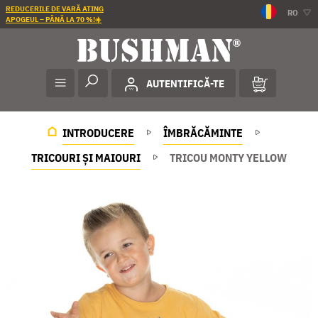
REDUCERILE DE VARĂ ATING
RO
APOGEUL – PÂNĂ LA 70 %!☀️
AUTENTIFICĂ-TE
INTRODUCERE
ÎMBRĂCĂMINTE
TRICOURI ȘI MAIOURI
TRICOU MONTY YELLOW