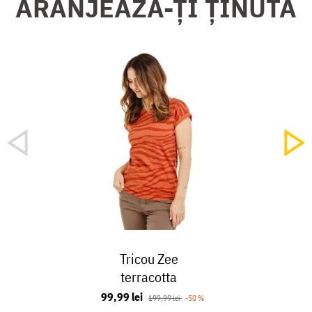
ARANJEAZĂ-ȚI ȚINUTA
Tricou Zee
terracotta
99,99 lei
199,99 lei
-50 %