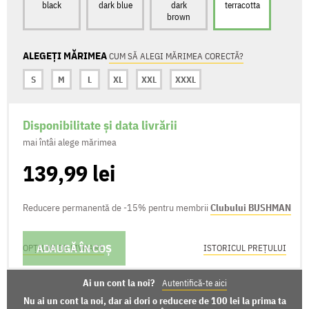
black
dark blue
dark
terracotta
brown
ALEGEȚI MĂRIMEA
CUM SĂ ALEGI MĂRIMEA CORECTĂ?
S
M
L
XL
XXL
XXXL
Disponibilitate și data livrării
mai întâi alege mărimea
139,99 lei
Reducere permanentă de -15% pentru membrii
Clubului BUSHMAN
ADAUGĂ ÎN COȘ
OPȚIUNI DE LIVRARE
ISTORICUL PREȚULUI
Ai un cont la noi?
Autentifică-te aici
Nu ai un cont la noi, dar ai dori o reducere de 100 lei la prima ta