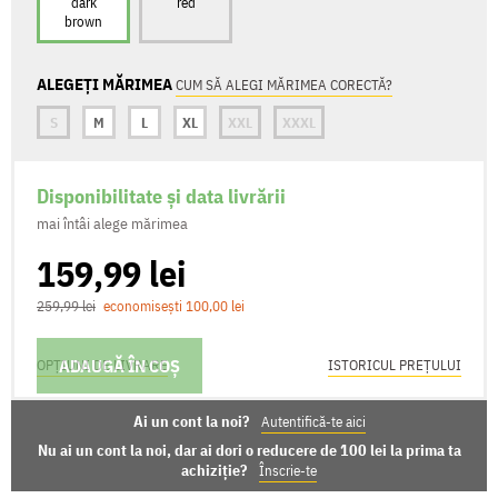
dark
red
brown
ALEGEȚI MĂRIMEA
CUM SĂ ALEGI MĂRIMEA CORECTĂ?
S
M
L
XL
XXL
XXXL
Disponibilitate și data livrării
mai întâi alege mărimea
159,99 lei
259,99 lei
economisești 100,00 lei
ADAUGĂ ÎN COȘ
OPȚIUNI DE LIVRARE
ISTORICUL PREȚULUI
Ai un cont la noi?
Autentifică-te aici
Nu ai un cont la noi, dar ai dori o reducere de 100 lei la prima ta
achiziție?
Înscrie-te