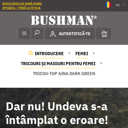
REDUCERILE DE VARĂ ATING
RO
APOGEUL – PÂNĂ LA 70 %!☀️
AUTENTIFICĂ-TE
INTRODUCERE
FEMEI
TRICOURI ȘI MAIOURI PENTRU FEMEI
TRICOU-TOP AINA DARK GREEN
Dar nu! Undeva s-a
întâmplat o eroare!