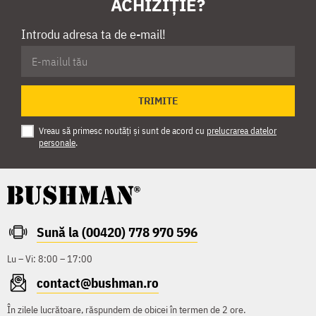
ACHIZIȚIE?
Introdu adresa ta de e-mail!
TRIMITE
Vreau să primesc noutăți și sunt de acord cu
prelucrarea datelor
personale
.
Sună la (00420) 778 970 596
Lu – Vi: 8:00 – 17:00
contact@bushman.ro
În zilele lucrătoare, răspundem de obicei în termen de 2 ore.