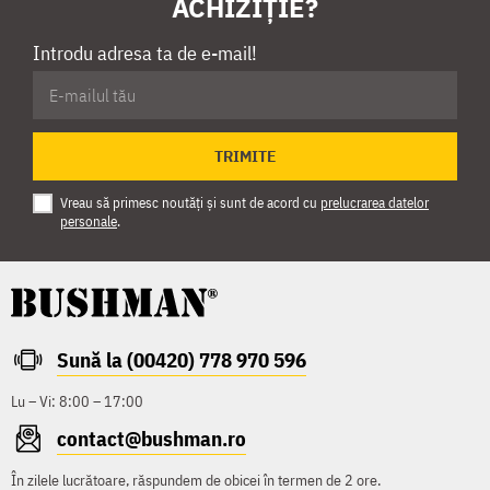
ACHIZIȚIE?
Introdu adresa ta de e-mail!
TRIMITE
Vreau să primesc noutăți și sunt de acord cu
prelucrarea datelor
personale
.
Sună la (00420) 778 970 596
Lu – Vi: 8:00 – 17:00
contact@bushman.ro
În zilele lucrătoare, răspundem de obicei în termen de 2 ore.