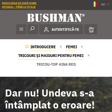
REDUCERILE DE VARĂ ATING
RO
APOGEUL – PÂNĂ LA 70 %!☀️
AUTENTIFICĂ-TE
INTRODUCERE
FEMEI
TRICOURI ȘI MAIOURI PENTRU FEMEI
TRICOU-TOP AINA RED
Dar nu! Undeva s-a
întâmplat o eroare!